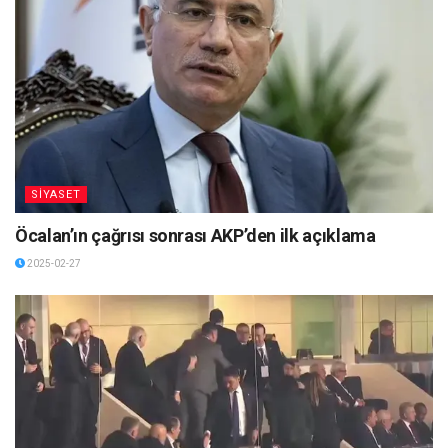
SİYASET
Öcalan’ın çağrısı sonrası AKP’den ilk açıklama
2025-02-27