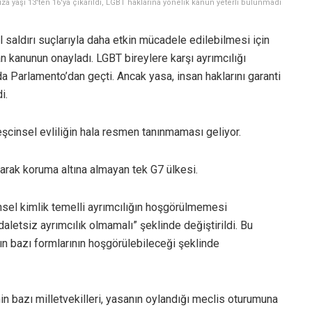
ıza yaşı 13'ten 16'ya çıkarıldı, LGBT haklarına yönelik kanun yeterli bulunmadı
saldırı suçlarıyla daha etkin mücadele edilebilmesi için
ran kanunun onayladı. LGBT bireylere karşı ayrımcılığı
a Parlamento’dan geçti. Ancak yasa, insan haklarını garanti
i.
 eşcinsel evliliğin hala resmen tanınmaması geliyor.
olarak koruma altına almayan tek G7 ülkesi.
nsel kimlik temelli ayrımcılığın hoşgörülmemesi
daletsiz ayrımcılık olmamalı” şeklinde değiştirildi. Bu
ğın bazı formlarının hoşgörülebileceği şeklinde
nin bazı milletvekilleri, yasanın oylandığı meclis oturumuna