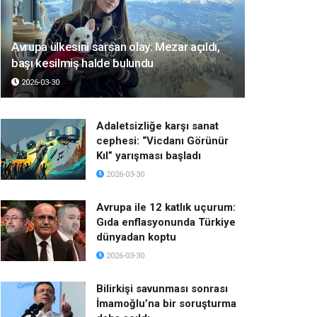
Avrupa ülkesini sarsan olay: Mezar açıldı,
başı kesilmiş halde bulundu
2026-03-30
Adaletsizliğe karşı sanat
cephesi: “Vicdanı Görünür
Kıl” yarışması başladı
2026-03-30
Avrupa ile 12 katlık uçurum:
Gıda enflasyonunda Türkiye
dünyadan koptu
2026-03-30
Bilirkişi savunması sonrası
İmamoğlu’na bir soruşturma