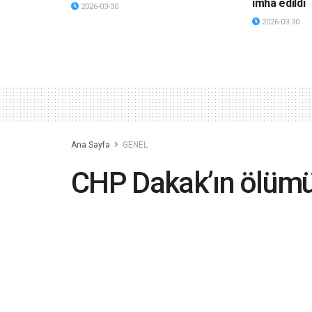
imha edildi
2026-03-30
2026-03-30
Ana Sayfa
GENEL
CHP Dakak’ın ölümü
heyet görevlendirdi
2023-06-16