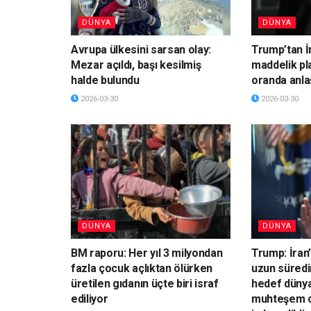
DÜNYA
DÜNYA
Avrupa ülkesini sarsan olay:
Trump’tan İ
Mezar açıldı, başı kesilmiş
maddelik pl
halde bulundu
oranda anla
2026-03-30
2026-03-30
DÜNYA
DÜNYA
BM raporu: Her yıl 3 milyondan
Trump: İran’
fazla çocuk açlıktan ölürken
uzun süredi
üretilen gıdanın üçte biri israf
hedef dünya
ediliyor
muhteşem o