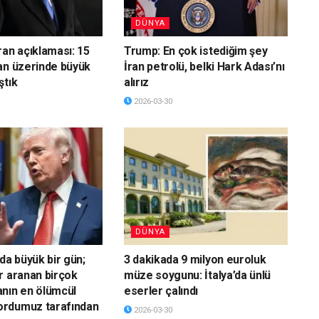
DÜNYA
ran açıklaması: 15
Trump: En çok istediğim şey
an üzerinde büyük
İran petrolü, belki Hark Adası’nı
ştık
alırız
2026-03-30
DÜNYA
da büyük bir gün;
3 dakikada 9 milyon euroluk
r aranan birçok
müze soygunu: İtalya’da ünlü
nın en ölümcül
eserler çalındı
rdumuz tarafından
2026-03-30