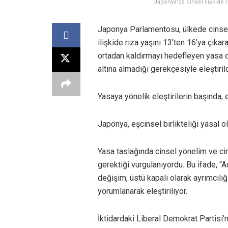
Japonya'da cinsel ilişkide r
Japonya Parlamentosu, ülkede cinsel 
ilişkide rıza yaşını 13’ten 16’ya çıka
ortadan kaldırmayı hedefleyen yasa d
altına almadığı gerekçesiyle eleştirild
Yasaya yönelik eleştirilerin başında,
Japonya, eşcinsel birlikteliği yasal 
Yasa taslağında cinsel yönelim ve ci
gerektiği vurgulanıyordu. Bu ifade, “A
değişim, üstü kapalı olarak ayrımcılı
yorumlanarak eleştiriliyor.
İktidardaki Liberal Demokrat Partisi’