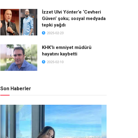
İzzet Ulvi Yönter’e ‘Cevheri
Güven’ şoku; sosyal medyada
tepki yağdı
2025-02-23
KHK’lı emniyet müdürü
hayatını kaybetti
2025-02-10
Son Haberler