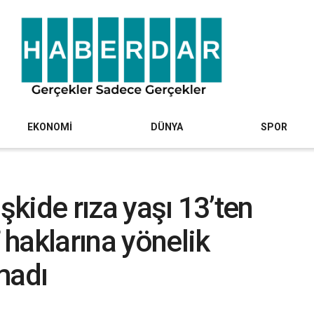
EKONOMİ
DÜNYA
SPOR
şkide rıza yaşı 13’ten
T haklarına yönelik
madı