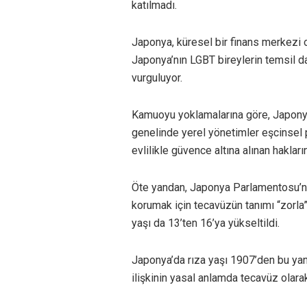
katılmadı.
Japonya, küresel bir finans merkezi o
Japonya’nın LGBT bireylerin temsil da
vurguluyor.
Kamuoyu yoklamalarına göre, Japonya 
genelinde yerel yönetimler eşcinsel p
evlilikle güvence altına alınan hakları
Öte yandan, Japonya Parlamentosu’nun
korumak için tecavüzün tanımı “zorla” c
yaşı da 13’ten 16’ya yükseltildi.
Japonya’da rıza yaşı 1907’den bu yana 
ilişkinin yasal anlamda tecavüz olara