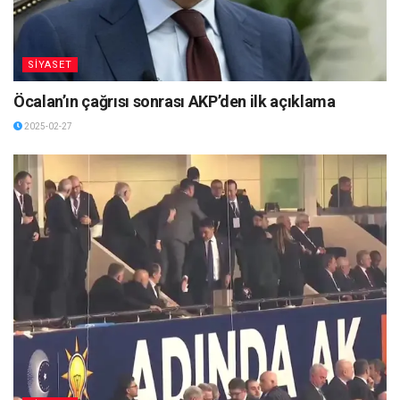
SİYASET
Öcalan’ın çağrısı sonrası AKP’den ilk açıklama
2025-02-27