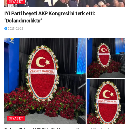
SİYASET
İYİ Parti heyeti AKP Kongresi’ni terk etti:
‘Dolandırıcılıktır’
2025-02-23
SİYASET