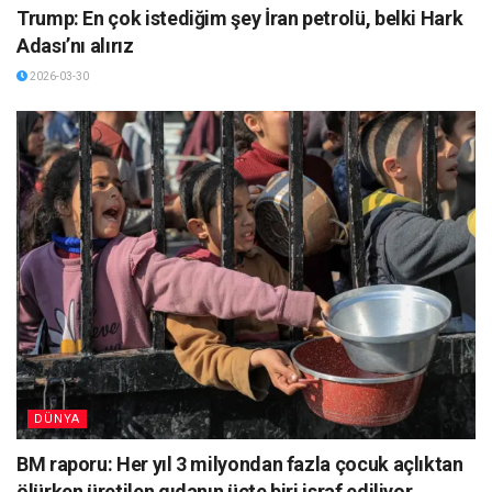
Trump: En çok istediğim şey İran petrolü, belki Hark
Adası’nı alırız
2026-03-30
DÜNYA
BM raporu: Her yıl 3 milyondan fazla çocuk açlıktan
ölürken üretilen gıdanın üçte biri israf ediliyor