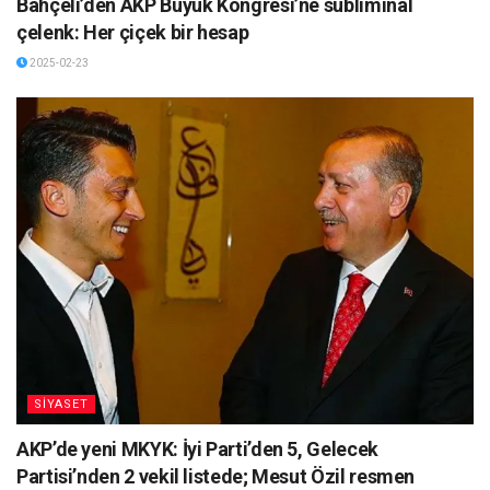
Bahçeli’den AKP Büyük Kongresi’ne subliminal
çelenk: Her çiçek bir hesap
2025-02-23
SİYASET
AKP’de yeni MKYK: İyi Parti’den 5, Gelecek
Partisi’nden 2 vekil listede; Mesut Özil resmen