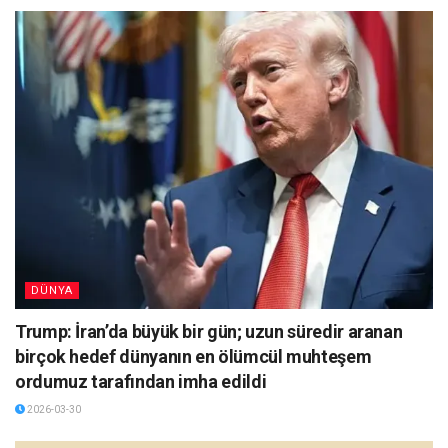
DÜNYA
Trump: İran’da büyük bir gün; uzun süredir aranan
birçok hedef dünyanın en ölümcül muhteşem
ordumuz tarafından imha edildi
2026-03-30