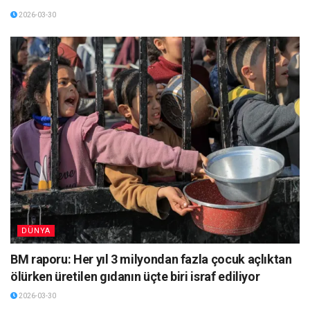
2026-03-30
DÜNYA
BM raporu: Her yıl 3 milyondan fazla çocuk açlıktan
ölürken üretilen gıdanın üçte biri israf ediliyor
2026-03-30