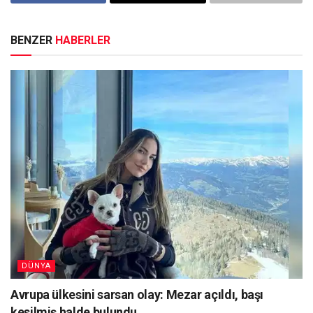
BENZER
HABERLER
DÜNYA
Avrupa ülkesini sarsan olay: Mezar açıldı, başı
kesilmiş halde bulundu