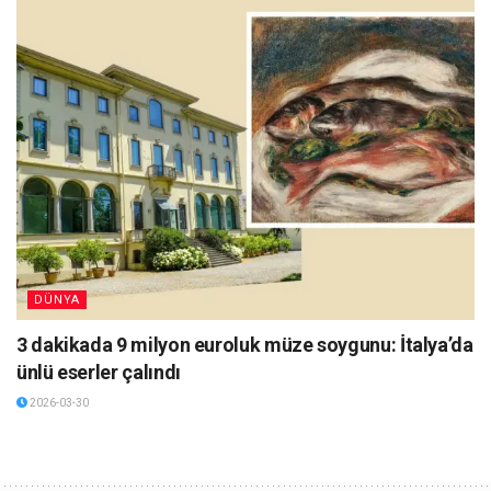
DÜNYA
3 dakikada 9 milyon euroluk müze soygunu: İtalya’da
ünlü eserler çalındı
2026-03-30