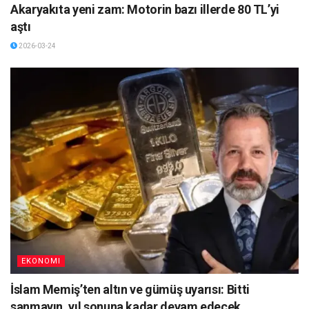
Akaryakıta yeni zam: Motorin bazı illerde 80 TL’yi
aştı
2026-03-24
EKONOMI
İslam Memiş’ten altın ve gümüş uyarısı: Bitti
sanmayın, yıl sonuna kadar devam edecek