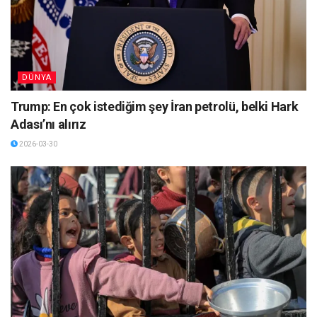
DÜNYA
Trump: En çok istediğim şey İran petrolü, belki Hark
Adası’nı alırız
2026-03-30