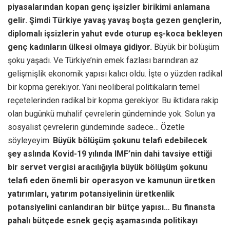
piyasalarından kopan genç işsizler birikimi anlamana
gelir. Şimdi Türkiye yavaş yavaş boşta gezen gençlerin,
diplomalı işsizlerin yahut evde oturup eş-koca bekleyen
genç kadınların ülkesi olmaya gidiyor.
Büyük bir bölüşüm
şoku yaşadı. Ve Türkiye’nin emek fazlası barındıran az
gelişmişlik ekonomik yapısı kalıcı oldu. İşte o yüzden radikal
bir kopma gerekiyor. Yani neoliberal politikaların temel
reçetelerinden radikal bir kopma gerekiyor. Bu iktidara rakip
olan bugünkü muhalif çevrelerin gündeminde yok. Solun ya
sosyalist çevrelerin gündeminde sadece… Özetle
söyleyeyim.
Büyük bölüşüm şokunu telafi edebilecek
şey aslında Kovid-19 yılında IMF’nin dahi tavsiye ettiği
bir servet vergisi aracılığıyla büyük bölüşüm şokunu
telafi eden önemli bir operasyon ve kamunun üretken
yatırımları, yatırım potansiyelinin üretkenlik
potansiyelini canlandıran bir bütçe yapısı… Bu finansta
pahalı bütçede esnek geçiş aşamasında politikayı