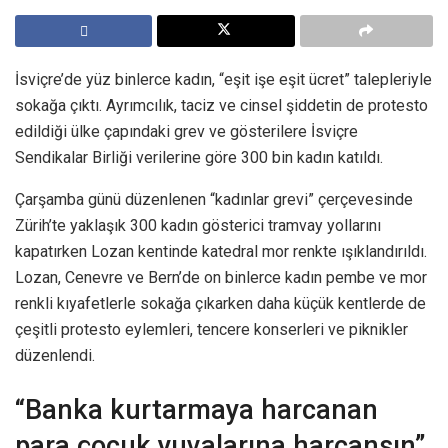
İsviçre’de yüz binlerce kadın, “eşit işe eşit ücret” talepleriyle
sokağa çıktı. Ayrımcılık, taciz ve cinsel şiddetin de protesto
edildiği ülke çapındaki grev ve gösterilere İsviçre
Sendikalar Birliği verilerine göre 300 bin kadın katıldı.
Çarşamba günü düzenlenen “kadınlar grevi” çerçevesinde
Zürih’te yaklaşık 300 kadın gösterici tramvay yollarını
kapatırken Lozan kentinde katedral mor renkte ışıklandırıldı.
Lozan, Cenevre ve Bern’de on binlerce kadın pembe ve mor
renkli kıyafetlerle sokağa çıkarken daha küçük kentlerde de
çeşitli protesto eylemleri, tencere konserleri ve piknikler
düzenlendi.
“Banka kurtarmaya harcanan
para çocuk yuvalarına harcansın”