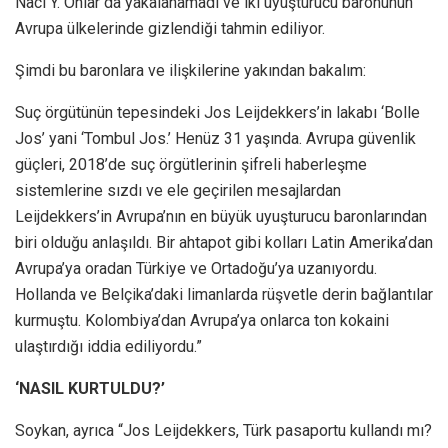
Naci Y. Onlar da yakalanamadı ve iki uyuşturucu baronunun
Avrupa ülkelerinde gizlendiği tahmin ediliyor.
Şimdi bu baronlara ve ilişkilerine yakından bakalım:
Suç örgütünün tepesindeki Jos Leijdekkers’in lakabı ‘Bolle
Jos’ yani ‘Tombul Jos.’ Henüz 31 yaşında. Avrupa güvenlik
güçleri, 2018’de suç örgütlerinin şifreli haberleşme
sistemlerine sızdı ve ele geçirilen mesajlardan
Leijdekkers’in Avrupa’nın en büyük uyuşturucu baronlarından
biri olduğu anlaşıldı. Bir ahtapot gibi kolları Latin Amerika’dan
Avrupa’ya oradan Türkiye ve Ortadoğu’ya uzanıyordu.
Hollanda ve Belçika’daki limanlarda rüşvetle derin bağlantılar
kurmuştu. Kolombiya’dan Avrupa’ya onlarca ton kokaini
ulaştırdığı iddia ediliyordu.”
‘NASIL KURTULDU?’
Soykan, ayrıca “Jos Leijdekkers, Türk pasaportu kullandı mı?