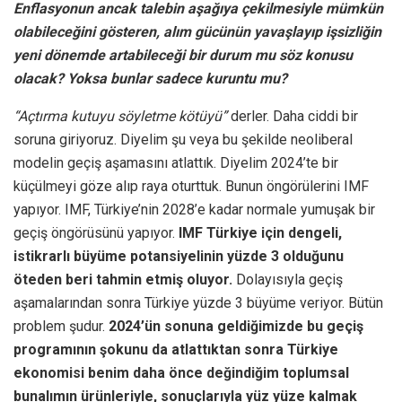
Enflasyonun ancak talebin aşağıya çekilmesiyle mümkün
olabileceğini gösteren, alım gücünün yavaşlayıp işsizliğin
yeni dönemde artabileceği bir durum mu söz konusu
olacak? Yoksa bunlar sadece kuruntu mu?
“Açtırma kutuyu söyletme kötüyü”
derler. Daha ciddi bir
soruna giriyoruz. Diyelim şu veya bu şekilde neoliberal
modelin geçiş aşamasını atlattık. Diyelim 2024’te bir
küçülmeyi göze alıp raya oturttuk. Bunun öngörülerini IMF
yapıyor. IMF, Türkiye’nin 2028’e kadar normale yumuşak bir
geçiş öngörüsünü yapıyor.
IMF Türkiye için dengeli,
istikrarlı büyüme potansiyelinin yüzde 3 olduğunu
öteden beri tahmin etmiş oluyor.
Dolayısıyla geçiş
aşamalarından sonra Türkiye yüzde 3 büyüme veriyor. Bütün
problem şudur.
2024’ün sonuna geldiğimizde bu geçiş
programının şokunu da atlattıktan sonra Türkiye
ekonomisi benim daha önce değindiğim toplumsal
bunalımın ürünleriyle, sonuçlarıyla yüz yüze kalmak