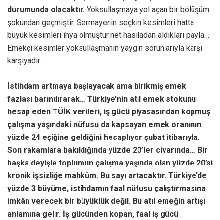
durumunda olacaktır.
Yoksullaşmaya yol açan bir bölüşüm
şokundan geçmiştir. Sermayenin seçkin kesimleri hatta
büyük kesimleri ihya olmuştur net hasıladan aldıkları payla…
Emekçi kesimler yoksullaşmanın yaygın sorunlarıyla karşı
karşıyadır.
İstihdam artmaya başlayacak ama birikmiş emek
fazlası barındırarak… Türkiye’nin atıl emek stokunu
hesap eden TÜİK verileri, iş gücü piyasasından kopmuş
çalışma yaşındaki nüfusu da kapsayan emek oranının
yüzde 24 eşiğine geldiğini hesaplıyor şubat itibarıyla.
Son rakamlara bakıldığında yüzde 20’ler civarında… Bir
başka deyişle toplumun çalışma yaşında olan yüzde 20’si
kronik işsizliğe mahkûm. Bu sayı artacaktır. Türkiye’de
yüzde 3 büyüme, istihdamın faal nüfusu çalıştırmasına
imkân verecek bir büyüklük değil. Bu atıl emeğin artışı
anlamına gelir. İş gücünden kopan, faal iş gücü