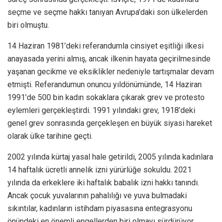
seçme ve seçme hakkı tanıyan Avrupa’daki son ülkelerden
biri olmuştu.
14 Haziran 1981’deki referandumla cinsiyet eşitliği ilkesi
anayasada yerini almış, ancak ilkenin hayata geçirilmesinde
yaşanan gecikme ve eksiklikler nedeniyle tartışmalar devam
etmişti. Referandumun onuncu yıldönümünde, 14 Haziran
1991’de 500 bin kadın sokaklara çıkarak grev ve protesto
eylemleri gerçekleştirdi. 1991 yılındaki grev, 1918’deki
genel grev sonrasında gerçekleşen en büyük siyasi hareket
olarak ülke tarihine geçti.
2002 yılında kürtaj yasal hale getirildi, 2005 yılında kadınlara
14 haftalık ücretli annelik izni yürürlüğe sokuldu. 2021
yılında da erkeklere iki haftalık babalık izni hakkı tanındı.
Ancak çocuk yuvalarının pahalılığı ve yuva bulmadaki
sıkıntılar, kadınların istihdam piyasasına entegrasyonu
önündeki en önemli engellerden biri olmayı sürdürüyor.