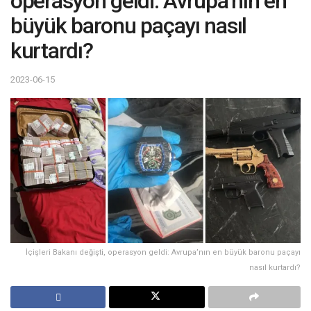
operasyon geldi: Avrupa’nın en
büyük baronu paçayı nasıl
kurtardı?
2023-06-15
İçişleri Bakanı değişti, operasyon geldi: Avrupa’nın en büyük baronu paçayı
nasıl kurtardı?