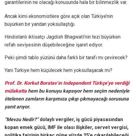
garantilerinin ne olacağı konusunda hala bir bilinmezlik var.
Ancak kimi ekonomistlere göre açık olan Türkiye’nin
büyürken bir yandan yoksullaştığı.
Hindistanlı iktisatçı Jagdish Bhagwati’nin tezi büyürken
refah seviyesinin düşebileceğine işaret ediyor.
Peki şimdi tablo yüzünü daha farklı bir tarafı mı çevirecek?
Yani Türkiye hem küçülecek hem yoksullaşacak mı?
Prof. Dr. Korkut Boratav’ın Independent Türkçe’ye verdiği
mülakatta
hem bu konuyu kapsıyor hem seçim nedeniyle
ötelenen zamların karşımıza çıkıp çıkmayacağı sorusuna
yanıt arıyor.
“Mevzu Nedir?”
dolaylı vergiler, iş gücü piyasasından
kopan emek gücü, IMF ile olası ilişkiler, servet vergisi,
politika faizinin birkaç güne yüzde 25’e çıkarılabileceği