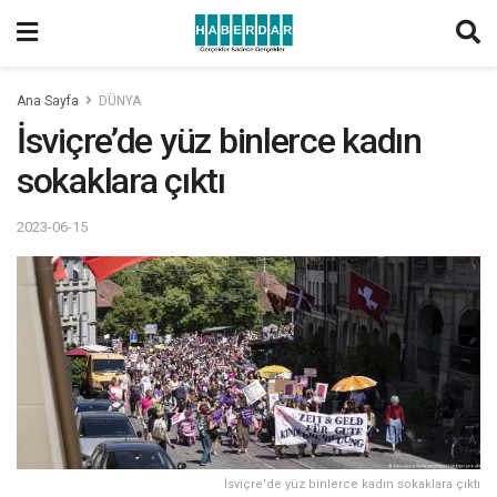
Ana Sayfa
DÜNYA
İsviçre’de yüz binlerce kadın
sokaklara çıktı
2023-06-15
İsviçre'de yüz binlerce kadın sokaklara çıktı