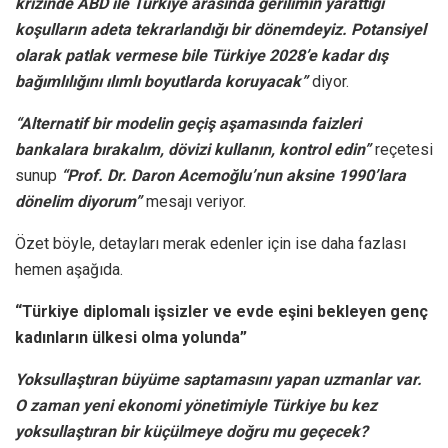
krizinde ABD ile Türkiye arasında gerilimin yarattığı
koşulların adeta tekrarlandığı bir dönemdeyiz. Potansiyel
olarak patlak vermese bile Türkiye 2028’e kadar dış
bağımlılığını ılımlı boyutlarda koruyacak”
diyor.
“Alternatif bir modelin geçiş aşamasında faizleri
bankalara bırakalım, dövizi kullanın, kontrol edin”
reçetesi
sunup
“Prof. Dr. Daron Acemoğlu’nun aksine 1990’lara
dönelim diyorum”
mesajı veriyor.
Özet böyle, detayları merak edenler için ise daha fazlası
hemen aşağıda.
“Türkiye diplomalı işsizler ve evde eşini bekleyen genç
kadınların ülkesi olma yolunda”
Yoksullaştıran büyüme saptamasını yapan uzmanlar var.
O zaman yeni ekonomi yönetimiyle Türkiye bu kez
yoksullaştıran bir küçülmeye doğru mu geçecek?