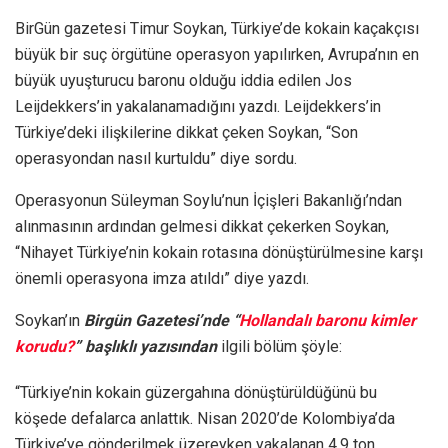
BirGün gazetesi Timur Soykan, Türkiye’de kokain kaçakçısı
büyük bir suç örgütüne operasyon yapılırken, Avrupa’nın en
büyük uyuşturucu baronu olduğu iddia edilen Jos
Leijdekkers’in yakalanamadığını yazdı. Leijdekkers’in
Türkiye’deki ilişkilerine dikkat çeken Soykan, “Son
operasyondan nasıl kurtuldu” diye sordu.
Operasyonun Süleyman Soylu’nun İçişleri Bakanlığı’ndan
alınmasının ardından gelmesi dikkat çekerken Soykan,
“Nihayet Türkiye’nin kokain rotasına dönüştürülmesine karşı
önemli operasyona imza atıldı” diye yazdı.
Soykan’ın
Birgün Gazetesi’nde “
Hollandalı baronu kimler
korudu?
” başlıklı yazısından
ilgili bölüm şöyle:
“Türkiye’nin kokain güzergahına dönüştürüldüğünü bu
köşede defalarca anlattık. Nisan 2020’de Kolombiya’da
Türkiye’ye gönderilmek üzereyken yakalanan 4,9 ton