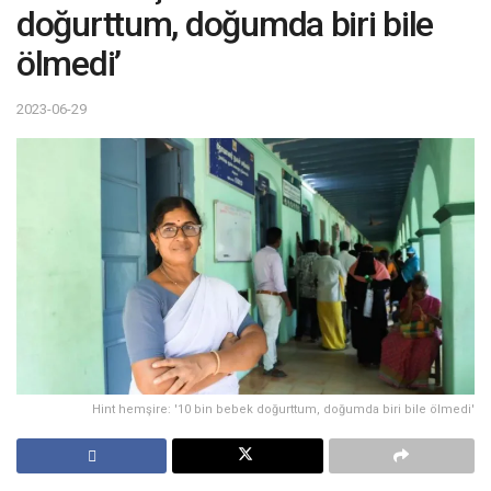
doğurttum, doğumda biri bile
ölmedi’
2023-06-29
Hint hemşire: '10 bin bebek doğurttum, doğumda biri bile ölmedi'