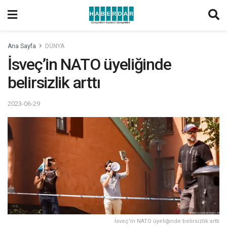
Ana Sayfa
DÜNYA
İsveç’in NATO üyeliğinde
belirsizlik arttı
2023-06-29
İsveç'in NATO üyeliğinde belirsizlik arttı