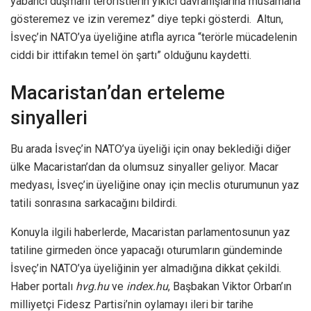
yabancı düşmanı teröristlerin yıkıcı davranışlarına müsamaha
gösteremez ve izin veremez” diye tepki gösterdi. Altun,
İsveç’in NATO’ya üyeliğine atıfla ayrıca “terörle mücadelenin
ciddi bir ittifakın temel ön şartı” olduğunu kaydetti.
Macaristan’dan erteleme
sinyalleri
Bu arada İsveç’in NATO’ya üyeliği için onay beklediği diğer
ülke Macaristan’dan da olumsuz sinyaller geliyor. Macar
medyası, İsveç’in üyeliğine onay için meclis oturumunun yaz
tatili sonrasına sarkacağını bildirdi.
Konuyla ilgili haberlerde, Macaristan parlamentosunun yaz
tatiline girmeden önce yapacağı oturumların gündeminde
İsveç’in NATO’ya üyeliğinin yer almadığına dikkat çekildi.
Haber portalı
hvg.hu
ve
index.hu
, Başbakan Viktor Orban’ın
milliyetçi Fidesz Partisi’nin oylamayı ileri bir tarihe