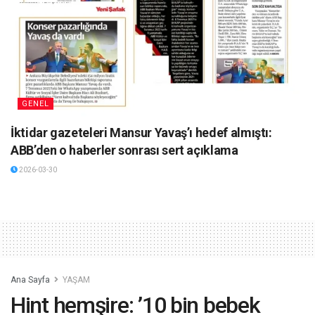
GENEL
İktidar gazeteleri Mansur Yavaş’ı hedef almıştı:
ABB’den o haberler sonrası sert açıklama
2026-03-30
Ana Sayfa
YAŞAM
Hint hemşire: ’10 bin bebek