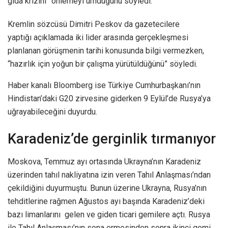
gıda krizini” önlemeyi umduğunu söyledi.
Kremlin sözcüsü Dimitri Peskov da gazetecilere
yaptığı açıklamada iki lider arasında gerçekleşmesi
planlanan görüşmenin tarihi konusunda bilgi vermezken,
“hazırlık için yoğun bir çalışma yürütüldüğünü” söyledi.
Haber kanalı Bloomberg ise Türkiye Cumhurbaşkanı’nın
Hindistan’daki G20 zirvesine giderken 9 Eylül’de Rusya’ya
uğrayabileceğini duyurdu.
Karadeniz’de gerginlik tırmanıyor
Moskova, Temmuz ayı ortasında Ukrayna’nın Karadeniz
üzerinden tahıl nakliyatına izin veren Tahıl Anlaşması’ndan
çekildiğini duyurmuştu. Bunun üzerine Ukrayna, Rusya’nın
tehditlerine rağmen Ağustos ayı başında Karadeniz’deki
bazı limanlarını gelen ve giden ticari gemilere açtı. Rusya
ile Tahıl Anlaşması’nın sona ermesinden sonra ikinci gemi