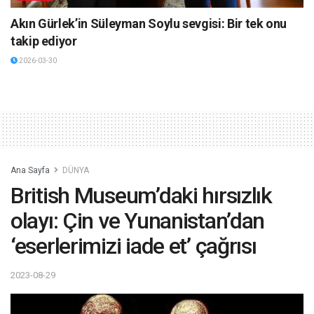
Akın Gürlek’in Süleyman Soylu sevgisi: Bir tek onu
takip ediyor
2026-03-30
Ana Sayfa
DÜNYA
British Museum’daki hırsızlık
olayı: Çin ve Yunanistan’dan
‘eserlerimizi iade et’ çağrısı
2023-08-29