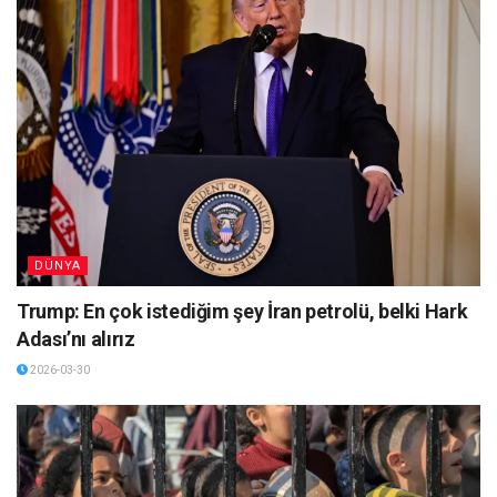
DÜNYA
Trump: En çok istediğim şey İran petrolü, belki Hark
Adası’nı alırız
2026-03-30