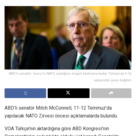
ABD'li senatör: İsveç’in NATO üyeliğine engeli kaldırana kadar Türkiye’ye F-16
satışından yana değilim
ABD’li senatör Mitch McConnell, 11-12 Temmuz’da
yapılacak NATO Zirvesi öncesi açıklamalarda bulundu.
VOA Türkçe’nin aktardığına göre ABD Kongresi’nin