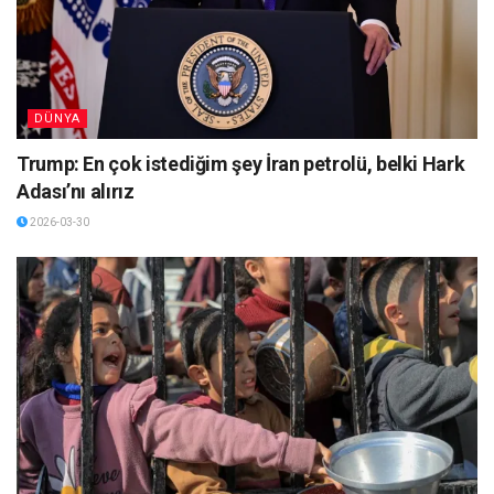
DÜNYA
Trump: En çok istediğim şey İran petrolü, belki Hark
Adası’nı alırız
2026-03-30