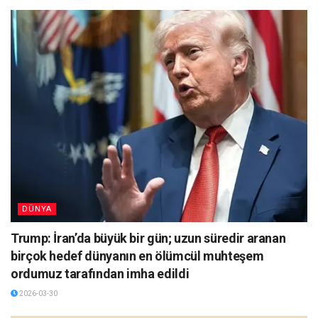
DÜNYA
Trump: İran’da büyük bir gün; uzun süredir aranan
birçok hedef dünyanın en ölümcül muhteşem
ordumuz tarafından imha edildi
2026-03-30