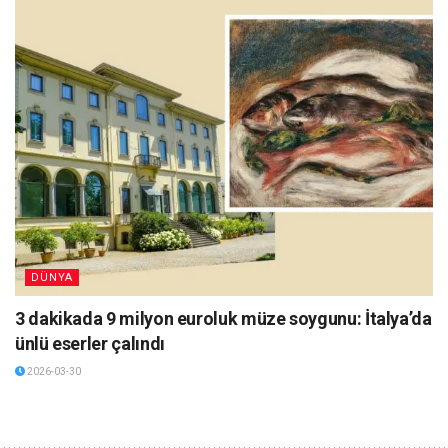
DÜNYA
3 dakikada 9 milyon euroluk müze soygunu: İtalya’da
ünlü eserler çalındı
2026-03-30