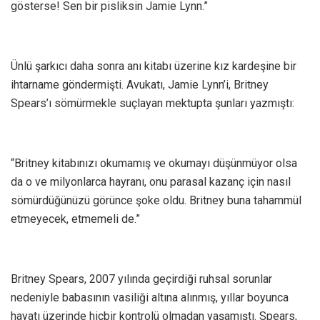
gösterse! Sen bir pisliksin Jamie Lynn.”
Ünlü şarkıcı daha sonra anı kitabı üzerine kız kardeşine bir
ihtarname göndermişti. Avukatı, Jamie Lynn’i, Britney
Spears’ı sömürmekle suçlayan mektupta şunları yazmıştı:
“Britney kitabınızı okumamış ve okumayı düşünmüyor olsa
da o ve milyonlarca hayranı, onu parasal kazanç için nasıl
sömürdüğünüzü görünce şoke oldu. Britney buna tahammül
etmeyecek, etmemeli de.”
Britney Spears, 2007 yılında geçirdiği ruhsal sorunlar
nedeniyle babasının vasiliği altına alınmış, yıllar boyunca
hayatı üzerinde hiçbir kontrolü olmadan yaşamıştı. Spears,