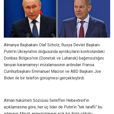
Almanya Başbakanı Olaf Scholz, Rusya Devlet Başkanı
Putin’in Ukrayna’nın doğusunda ayrılıkçıların kontrolündeki
Donbas Bölgesi’nin (Donetsk ve Luhansk) bağımsızlığını
tanıyan kararnameyi imzalamasının ardından Fransa
Cumhurbaşkanı Emmanuel Macron ve ABD Başkanı Joe
Biden ile bir telefon görüşmesi gerçekleştirdi.
Alman hükümeti Sözcüsü Seteffen Hebestreit’ın
açıklamasına göre, her üç lider de Putin’in “tek taraflı” bu
adımının Minsk anlaşmalarının açık bir ihlali olduğu