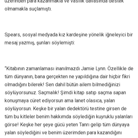
üzerinden para kazanmakla ve vasilik davasında destek
olmamakla suçlamıştı.
Spears, sosyal medyada kız kardeşine yönelik iğneleyici bir
mesaj yazmış, şunları söylemişti:
“Kitabının zamanlaması inanılmazdı Jamie Lynn. Özellikle de
tüm dünyanın, bana gerçekten ne yapıldığına dair hiçbir fikri
olmadığını bilerek! Sen dahil bütün ailem bilmediğinizi
söylüyorsunuz. Saçmalık! Şimdi kitap satıp saçma sapan
konuşmaya cüret ediyorsun ama lanet olasıca, yalan
söylüyorsun. Keşke bir yalan dedektörü testine girsen de
tüm bu kitleler benim hakkımda söylediğin kuyruklu yalanları
görse! Keşke her şeye gücü yeten Tanrı gelip tüm dünyaya
yalan söylediğini ve benim üzerimden para kazandığını