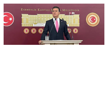
Eski ANAP milletvekilinden Mustafa Sarıgül'e Meclis'te yumruklu saldırı!
CHP Erzincan Milletvekili Mustafa Sarıgül’e, Meclis
kulisinde yumruklu saldırı gerçekleşti.
22. Dönem ANAP Milletvekili Turan Tüysüz’ün yumruk atan
isim olduğu iddia edildi. Saldırı gerçekleştiren kişinin,