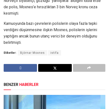
Norveçli siyasetçi, gözlüğü “yanlışlıkla” aldığını iddia etse
de polis, Moxnes’e hırsızlıktan 3 bin Norveç kronu ceza
kesmişti.
Kamuoyunda bazı çevrelerin polislerin olaya fazla tepki
verdiğini düşünmesine ilişkin Moxnes, polislerin işlerini
yaptığını ancak bunun utanç verici bir deneyim olduğunu
belirtmişti.
Etiketler:
Björnar Moxnes
istifa
BENZER
HABERLER