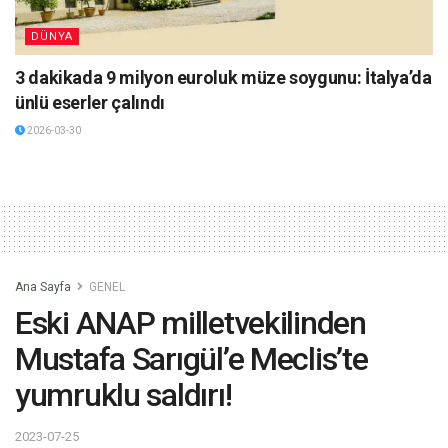
DÜNYA
3 dakikada 9 milyon euroluk müze soygunu: İtalya’da
ünlü eserler çalındı
2026-03-30
Ana Sayfa
GENEL
Eski ANAP milletvekilinden
Mustafa Sarıgül’e Meclis’te
yumruklu saldırı!
2023-07-25