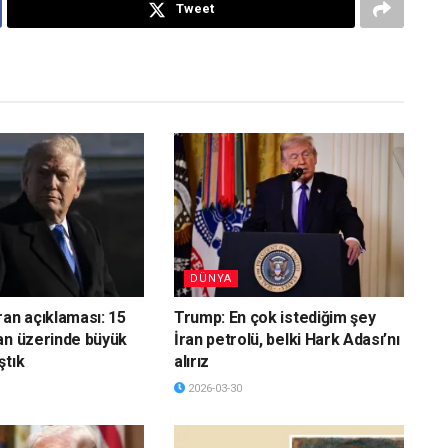
Tweet
DÜNYA
ran açıklaması: 15
Trump: En çok istediğim şey
an üzerinde büyük
İran petrolü, belki Hark Adası’nı
ştık
alırız
2026-03-30