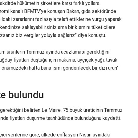
akdirde hükümetin şirketlere karşı farklı yollara
onomi kanalı BFMTV’ye konuşan Bakan, gıda sektöründe
ıldaki zararlarını fazlasıyla telafi ettiklerine vurgu yaparak
ı kendinize saklayabilirsiniz ama bir kısmını tüketicilere
anız biz vergiler yoluyla sağlarız” diye konuştu.
 tüm ürünlerin Temmuz ayında ucuzlaması gerektiğini
uğday fiyatları düştüğü için makarna, ayçiçek yağı, tavuk
e önümüzdeki hafta bana ismi gönderilecek bir dizi ürün”
tte bulundu
i gerektiğini belirten Le Maire, 75 büyük üreticinin Temmuz
arında fiyatları düşürme taahhüdünde bulunduğunu kaydetti.
çici verilerine göre, ülkede enflasyon Nisan ayındaki