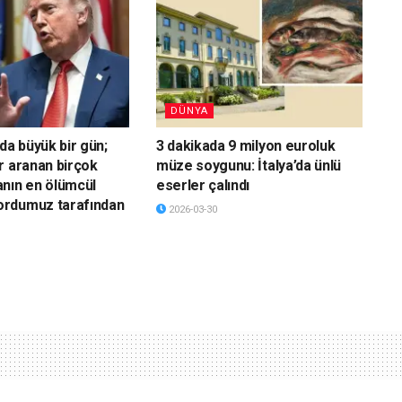
DÜNYA
da büyük bir gün;
3 dakikada 9 milyon euroluk
r aranan birçok
müze soygunu: İtalya’da ünlü
nın en ölümcül
eserler çalındı
rdumuz tarafından
2026-03-30