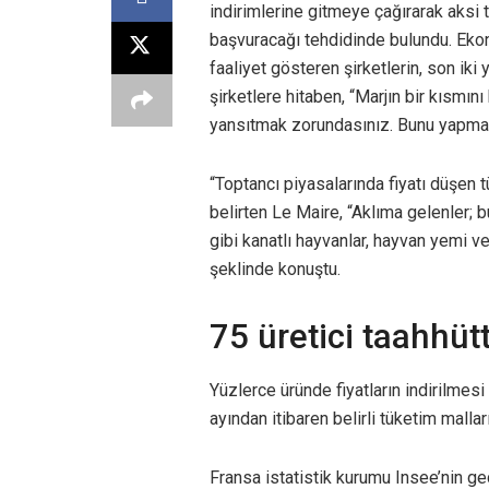
indirimlerine gitmeye çağırarak aksi t
başvuracağı tehdidinde bulundu. Ek
faaliyet gösteren şirketlerin, son iki y
şirketlere hitaben, “Marjın bir kısmın
yansıtmak zorundasınız. Bunu yapmazs
“Toptancı piyasalarında fiyatı düşen
belirten Le Maire, “Aklıma gelenler; b
gibi kanatlı hayvanlar, hayvan yemi v
şeklinde konuştu.
75 üretici taahhü
Yüzlerce üründe fiyatların indirilmes
ayından itibaren belirli tüketim mall
Fransa istatistik kurumu Insee’nin ge