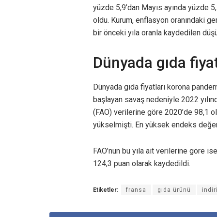
yüzde 5,9’dan Mayıs ayında yüzde 5,1’
oldu. Kurum, enflasyon oranındaki ger
bir önceki yıla oranla kaydedilen düşü
Dünyada gıda fiyat
Dünyada gıda fiyatları korona pandem
başlayan savaş nedeniyle 2022 yılınd
(FAO) verilerine göre 2020’de 98,1 o
yükselmişti. En yüksek endeks değeri
FAO’nun bu yıla ait verilerine göre i
124,3 puan olarak kaydedildi.
Etiketler:
fransa
gıda ürünü
indi