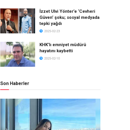
İzzet Ulvi Yönter’e ‘Cevheri
Güven’ şoku; sosyal medyada
tepki yağdı
2025-02-23
KHK’lı emniyet müdürü
hayatını kaybetti
2025-02-10
Son Haberler