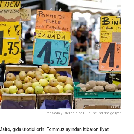
Fransa'da yüzlerce gıda ürününe indirim geliyor
ire, gıda üreticilerini Temmuz ayından itibaren fiyat