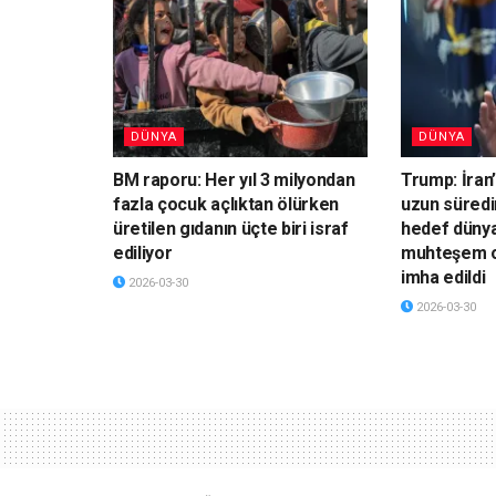
DÜNYA
DÜNYA
BM raporu: Her yıl 3 milyondan
Trump: İran’
fazla çocuk açlıktan ölürken
uzun süredi
üretilen gıdanın üçte biri israf
hedef dünya
ediliyor
muhteşem o
imha edildi
2026-03-30
2026-03-30