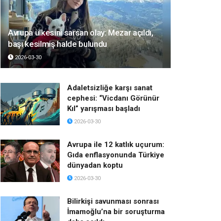
Avrupa ülkesini sarsan olay: Mezar açıldı,
başı kesilmiş halde bulundu
2026-03-30
Adaletsizliğe karşı sanat
cephesi: “Vicdanı Görünür
Kıl” yarışması başladı
2026-03-30
Avrupa ile 12 katlık uçurum:
Gıda enflasyonunda Türkiye
dünyadan koptu
2026-03-30
Bilirkişi savunması sonrası
İmamoğlu’na bir soruşturma