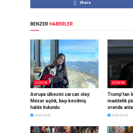
Share
BENZER
HABERLER
DÜNYA
DÜNYA
Avrupa ülkesini sarsan olay:
Trump’tan İ
Mezar açıldı, başı kesilmiş
maddelik pl
halde bulundu
oranda anla
2026-03-30
2026-03-30