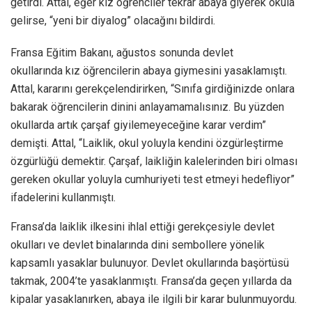
getirdi. Attal, eğer kız öğrenciler tekrar abaya giyerek okula
gelirse, “yeni bir diyalog” olacağını bildirdi.
Fransa Eğitim Bakanı, ağustos sonunda devlet
okullarında kız öğrencilerin abaya giymesini yasaklamıştı.
Attal, kararını gerekçelendirirken, “Sınıfa girdiğinizde onlara
bakarak öğrencilerin dinini anlayamamalısınız. Bu yüzden
okullarda artık çarşaf giyilemeyeceğine karar verdim”
demişti. Attal, “Laiklik, okul yoluyla kendini özgürleştirme
özgürlüğü demektir. Çarşaf, laikliğin kalelerinden biri olması
gereken okullar yoluyla cumhuriyeti test etmeyi hedefliyor”
ifadelerini kullanmıştı.
Fransa’da laiklik ilkesini ihlal ettiği gerekçesiyle devlet
okulları ve devlet binalarında dini sembollere yönelik
kapsamlı yasaklar bulunuyor. Devlet okullarında başörtüsü
takmak, 2004’te yasaklanmıştı. Fransa’da geçen yıllarda da
kipalar yasaklanırken, abaya ile ilgili bir karar bulunmuyordu.