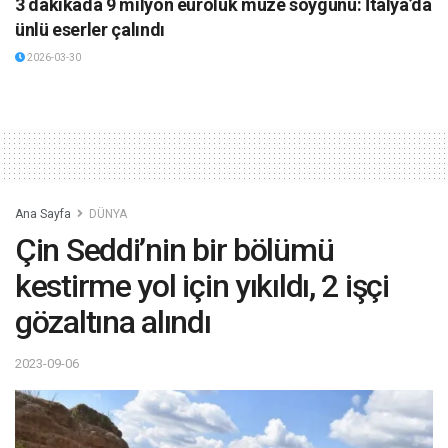
3 dakikada 9 milyon euroluk müze soygunu: İtalya’da
ünlü eserler çalındı
2026-03-30
Ana Sayfa
DÜNYA
Çin Seddi’nin bir bölümü
kestirme yol için yıkıldı, 2 işçi
gözaltına alındı
2023-09-06