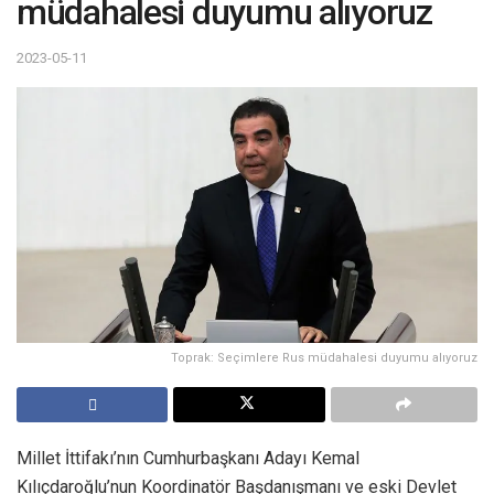
müdahalesi duyumu alıyoruz
2023-05-11
Toprak: Seçimlere Rus müdahalesi duyumu alıyoruz
Millet İttifakı’nın Cumhurbaşkanı Adayı Kemal
Kılıçdaroğlu’nun Koordinatör Başdanışmanı ve eski Devlet