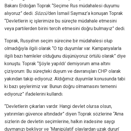
Bakanı Erdoğan Toprak “Seçime Rus müdahalesi duyumu
alıyoruz” dedi.
Sözcü’
den İsmail Saymaz’a konuşan Toprak
“Devletlerin iç işlerimize bu süreçte müdahale etmesini
veya partilerden birini tercih etmesini doğru bulmayız” dedi.
Toprak, Rusya’nın seçim sürecine bir müdahalesi olup
olmadığıyla ilgili olarak “O tip duyumlar var. Kampanyalarla
ilgili bazı hamleler olduğunu düşünüyoruz örtülü olarak” diye
konuştu. Toprak “Şöyle yapıldı’ demiyorum ama altını
çiziyorum: Bu süreçteki duyum ve davranışları CHP olarak
yakından takip ediyoruz. Aldığımız duyumlar konusunda tabi
ki bazı şeylerimiz var. Bunun doğru olmamasını temenni
ediyoruz” ifadelerini kullandı.
“Devletlerin çıkarları vardır. Hangi devlet olursa olsun,
yatırımları güvence altındadır” diyen Toprak sözlerine “Ama
sizlerin de devletin seçimlerine, halkın iradesine saygı
duymanızı bekliyor ve ‘Manipülatif olaylardan uzak durun’