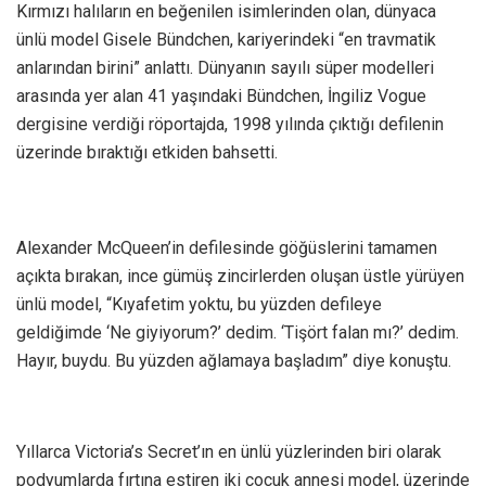
Kırmızı halıların en beğenilen isimlerinden olan, dünyaca
ünlü model Gisele Bündchen, kariyerindeki “en travmatik
anlarından birini” anlattı. Dünyanın sayılı süper modelleri
arasında yer alan 41 yaşındaki Bündchen, İngiliz Vogue
dergisine verdiği röportajda, 1998 yılında çıktığı defilenin
üzerinde bıraktığı etkiden bahsetti.
Alexander McQueen’in defilesinde göğüslerini tamamen
açıkta bırakan, ince gümüş zincirlerden oluşan üstle yürüyen
ünlü model, “Kıyafetim yoktu, bu yüzden defileye
geldiğimde ‘Ne giyiyorum?’ dedim. ‘Tişört falan mı?’ dedim.
Hayır, buydu. Bu yüzden ağlamaya başladım” diye konuştu.
Yıllarca Victoria’s Secret’ın en ünlü yüzlerinden biri olarak
podyumlarda fırtına estiren iki çocuk annesi model, üzerinde