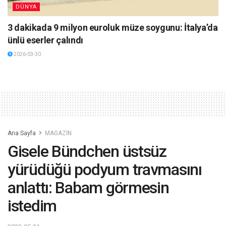
DÜNYA
3 dakikada 9 milyon euroluk müze soygunu: İtalya’da
ünlü eserler çalındı
2026-03-30
Ana Sayfa
MAGAZİN
Gisele Bündchen üstsüz
yürüdüğü podyum travmasını
anlattı: Babam görmesin
istedim