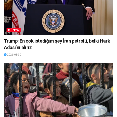
DÜNYA
Trump: En çok istediğim şey İran petrolü, belki Hark
Adası’nı alırız
2026-03-30