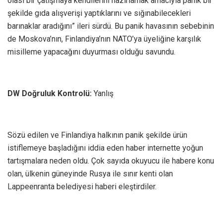
olası bir çatışmaya kendilerini hazırlamak amacıyla panik bir
şekilde gıda alışverişi yaptıklarını ve sığınabilecekleri
barınaklar aradığını” ileri sürdü. Bu panik havasının sebebinin
de Moskova’nın, Finlandiya’nın NATO’ya üyeliğine karşılık
misilleme yapacağını duyurması olduğu savundu.
DW Doğruluk Kontrolü:
Yanlış
Sözü edilen ve Finlandiya halkının panik şekilde ürün
istiflemeye başladığını iddia eden haber internette yoğun
tartışmalara neden oldu. Çok sayıda okuyucu ile habere konu
olan, ülkenin güneyinde Rusya ile sınır kenti olan
Lappeenranta belediyesi haberi eleştirdiler.