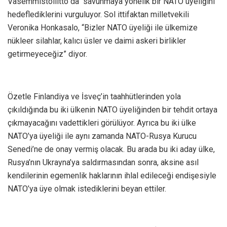
Vasemmistoliitto da “savunmaya yönelik bir NATO üyeliğini”
hedeflediklerini vurguluyor. Sol ittifaktan milletvekili
Veronika Honkasalo, “Bizler NATO üyeliği ile ülkemize
nükleer silahlar, kalıcı üsler ve daimi askeri birlikler
getirmeyeceğiz” diyor.
Özetle Finlandiya ve İsveç’in taahhütlerinden yola
çıkıldığında bu iki ülkenin NATO üyeliğinden bir tehdit ortaya
çıkmayacağını vadettikleri görülüyor. Ayrıca bu iki ülke
NATO’ya üyeliği ile aynı zamanda NATO-Rusya Kurucu
Senedi’ne de onay vermiş olacak. Bu arada bu iki aday ülke,
Rusya’nın Ukrayna’ya saldırmasından sonra, aksine asıl
kendilerinin egemenlik haklarının ihlal edileceği endişesiyle
NATO’ya üye olmak istediklerini beyan ettiler.