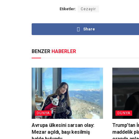
Etiketler:
Cezayir
Share
BENZER
HABERLER
DÜNYA
DÜNYA
Avrupa ülkesini sarsan olay:
Trump’tan İ
Mezar açıldı, başı kesilmiş
maddelik pl
halde bulundu
oranda anla