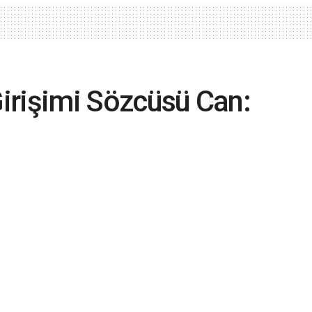
Girişimi Sözcüsü Can:
ş en büyük haktır