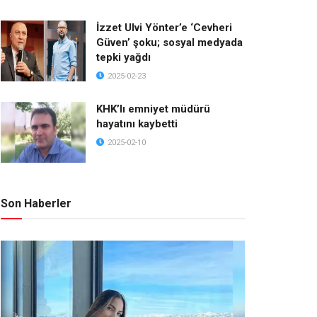
İzzet Ulvi Yönter’e ‘Cevheri
Güven’ şoku; sosyal medyada
tepki yağdı
2025-02-23
KHK’lı emniyet müdürü
hayatını kaybetti
2025-02-10
Son Haberler