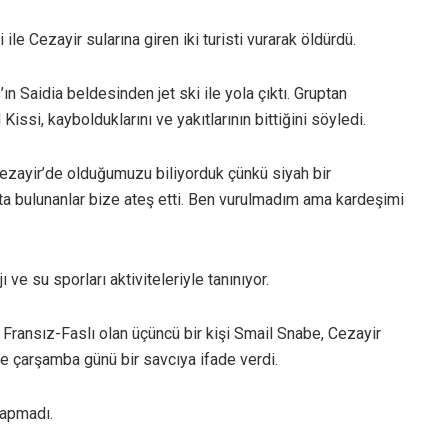
 ile Cezayir sularına giren iki turisti vurarak öldürdü.
ın Saidia beldesinden jet ski ile yola çıktı. Gruptan
si, kaybolduklarını ve yakıtlarının bittiğini söyledi.
Cezayir’de olduğumuzu biliyorduk çünkü siyah bir
ta bulunanlar bize ateş etti. Ben vurulmadım ama kardeşimi
 ve su sporları aktiviteleriyle tanınıyor.
ransız-Faslı olan üçüncü bir kişi Smail Snabe, Cezayir
 ve çarşamba günü bir savcıya ifade verdi.
yapmadı.