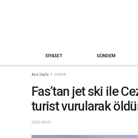
SİYASET
GÜNDEM
Ana Sayfa
DÜNYA
Fas’tan jet ski ile Ce
turist vurularak öld
2023-09-01