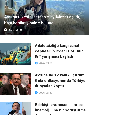
Avrupa ülkesini sarsan olay: Mezar açıldı,
başı kesilmiş halde bulundu
2026-03-30
Adaletsizliğe karşı sanat
cephesi: “Vicdanı Görünür
Kıl” yarışması başladı
2026-03-30
Avrupa ile 12 katlık uçurum:
Gıda enflasyonunda Türkiye
dünyadan koptu
2026-03-30
Bilirkişi savunması sonrası
İmamoğlu’na bir soruşturma