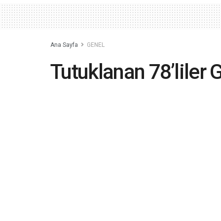
Ana Sayfa
GENEL
Tutuklanan 78’liler 
Baskıya karşı direni
2023-09-01