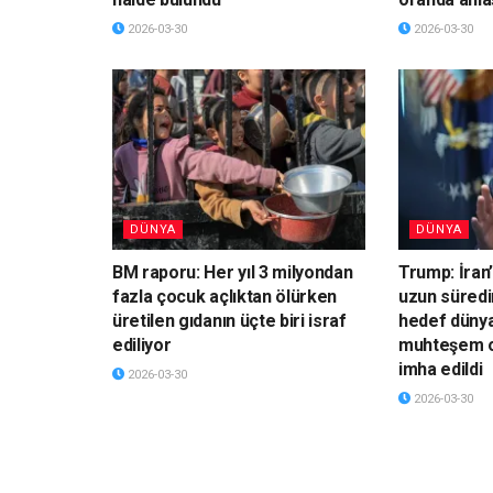
2026-03-30
2026-03-30
DÜNYA
DÜNYA
BM raporu: Her yıl 3 milyondan
Trump: İran’
fazla çocuk açlıktan ölürken
uzun süredi
üretilen gıdanın üçte biri israf
hedef dünya
ediliyor
muhteşem o
imha edildi
2026-03-30
2026-03-30