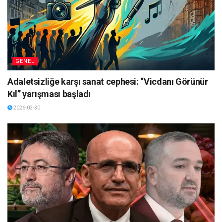
GENEL
Adaletsizliğe karşı sanat cephesi: “Vicdanı Görünür
Kıl” yarışması başladı
2026-03-30