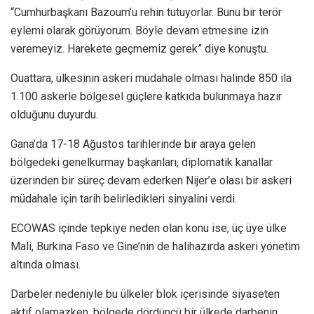
“Cumhurbaşkanı Bazoum’u rehin tutuyorlar. Bunu bir terör
eylemi olarak görüyorum. Böyle devam etmesine izin
veremeyiz. Harekete geçmemiz gerek” diye konuştu.
Ouattara, ülkesinin askeri müdahale olması halinde 850 ila
1.100 askerle bölgesel güçlere katkıda bulunmaya hazır
olduğunu duyurdu.
Gana’da 17-18 Ağustos tarihlerinde bir araya gelen
bölgedeki genelkurmay başkanları, diplomatik kanallar
üzerinden bir süreç devam ederken Nijer’e olası bir askeri
müdahale için tarih belirledikleri sinyalini verdi.
ECOWAS içinde tepkiye neden olan konu ise, üç üye ülke
Mali, Burkina Faso ve Gine’nin de halihazırda askeri yönetim
altında olması.
Darbeler nedeniyle bu ülkeler blok içerisinde siyaseten
aktif olamazken, bölgede dördüncü bir ülkede darbenin