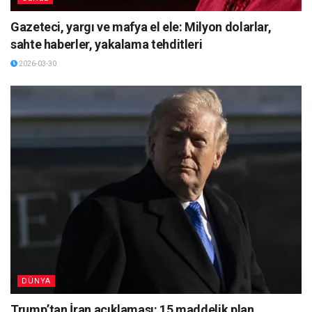
Gazeteci, yargı ve mafya el ele: Milyon dolarlar,
sahte haberler, yakalama tehditleri
2026-03-30
DÜNYA
Trump’tan İran açıklaması: 15 maddelik plan