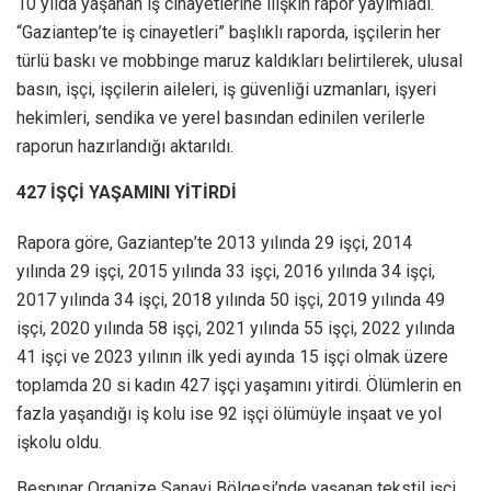
10 yılda yaşanan iş cinayetlerine ilişkin rapor yayımladı.
“Gaziantep’te iş cinayetleri” başlıklı raporda, işçilerin her
türlü baskı ve mobbinge maruz kaldıkları belirtilerek, ulusal
basın, işçi, işçilerin aileleri, iş güvenliği uzmanları, işyeri
hekimleri, sendika ve yerel basından edinilen verilerle
raporun hazırlandığı aktarıldı.
427 İŞÇİ YAŞAMINI YİTİRDİ
Rapora göre, Gaziantep’te 2013 yılında 29 işçi, 2014
yılında 29 işçi, 2015 yılında 33 işçi, 2016 yılında 34 işçi,
2017 yılında 34 işçi, 2018 yılında 50 işçi, 2019 yılında 49
işçi, 2020 yılında 58 işçi, 2021 yılında 55 işçi, 2022 yılında
41 işçi ve 2023 yılının ilk yedi ayında 15 işçi olmak üzere
toplamda 20 si kadın 427 işçi yaşamını yitirdi. Ölümlerin en
fazla yaşandığı iş kolu ise 92 işçi ölümüyle inşaat ve yol
işkolu oldu.
Beşpınar Organize Sanayi Bölgesi’nde yaşanan tekstil işçi