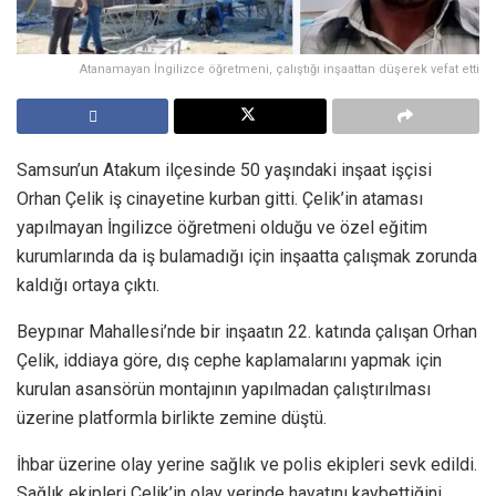
Atanamayan İngilizce öğretmeni, çalıştığı inşaattan düşerek vefat etti
Samsun’un Atakum ilçesinde 50 yaşındaki inşaat işçisi
Orhan Çelik iş cinayetine kurban gitti. Çelik’in ataması
yapılmayan İngilizce öğretmeni olduğu ve özel eğitim
kurumlarında da iş bulamadığı için inşaatta çalışmak zorunda
kaldığı ortaya çıktı.
Beypınar Mahallesi’nde bir inşaatın 22. katında çalışan Orhan
Çelik, iddiaya göre, dış cephe kaplamalarını yapmak için
kurulan asansörün montajının yapılmadan çalıştırılması
üzerine platformla birlikte zemine düştü.
İhbar üzerine olay yerine sağlık ve polis ekipleri sevk edildi.
Sağlık ekipleri Çelik’in olay yerinde hayatını kaybettiğini