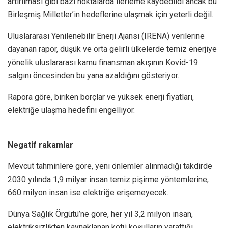
artırılması gibi bazı noktalarda ilerleme kaydedildi ancak bu
Birleşmiş Milletler’in hedeflerine ulaşmak için yeterli değil.
Uluslararası Yenilenebilir Enerji Ajansı (IRENA) verilerine
dayanan rapor, düşük ve orta gelirli ülkelerde temiz enerjiye
yönelik uluslararası kamu finansman akışının Kovid-19
salgını öncesinden bu yana azaldığını gösteriyor.
Rapora göre, biriken borçlar ve yüksek enerji fiyatları,
elektriğe ulaşma hedefini engelliyor.
Negatif rakamlar
Mevcut tahminlere göre, yeni önlemler alınmadığı takdirde
2030 yılında 1,9 milyar insan temiz pişirme yöntemlerine,
660 milyon insan ise elektriğe erişemeyecek.
Dünya Sağlık Örgütü’ne göre, her yıl 3,2 milyon insan,
elektriksizlikten kaynaklanan kötü koşulların yarattığı