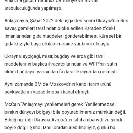
Anlaşma geçen Temmuz’da Türkiye ve BM’nin
arabuluculuğunda yapılmıştı.
Anlaşmayla, Şubat 2022’deki işgalden sonra Ukrayna’nın Rus
savaş gemileri tarafından bloke edilen Karadeniz’deki
limanlarından gıda maddeleri gönderebilmesi, küresel bir
gıda kriziyle başa çıkılabilmesine yardımcı olmuştu.
Ukrayna, ayçiçeği, mısır, buğday ve arpa gibi tahıl
maddelerinin başlıca ihracatçılarından ve WFP’nin satın
aldığı buğdayın yarısından fazlası Ukrayna’dan gelmişti.
Aynı zamanda BM de Moskova’nın kendi tarım ürünü
sevkiyatlarını yapabilmesini kabul etmişti.
McCain “Anlaşmayı yenilemeleri gerek. Yenilenmezse,
bırakın dünyayı bölgeyi bile doyurabilmemiz mümkün değil.
Bildiğiniz gibi Ukrayna Avrupa’nın tahıl ambarıydı ve şimdi
böyle değil. Şimdi tahılı oradan alabilmeliyiz, çünkü bu