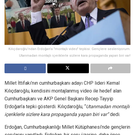
Kılıçdaroğlu'ndan Erdoğan'a "montajlı video" tepkisi: Gençlere sesleniyorum.
Utanmadan montajlı içeriklerle sizlere kara propaganda yapan biri var!
Millet İttifakı’nın cumhurbaşkanı adayı CHP lideri Kemal
Kılıçdaroğlu, kendisini montajlanmış video ile hedef alan
Cumhurbaşkanı ve AKP Genel Başkanı Recep Tayyip
Erdoğan’a tepki gösterdi. Kılıçdaroğlu, “
Utanmadan montajlı
içeriklerle sizlere kara propaganda yapan biri var”
dedi.
Erdoğan, Cumhurbaşkanlığı Millet Kütüphanesi’nde gençlerin
sorularını yanıtladı. Erdoğan, bir soru üzerine, daha önce