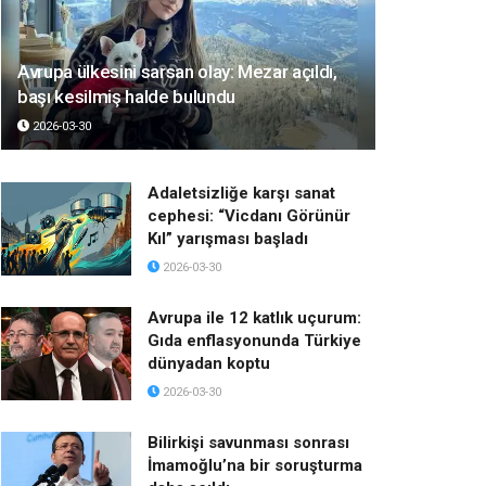
Avrupa ülkesini sarsan olay: Mezar açıldı,
başı kesilmiş halde bulundu
2026-03-30
Adaletsizliğe karşı sanat
cephesi: “Vicdanı Görünür
Kıl” yarışması başladı
2026-03-30
Avrupa ile 12 katlık uçurum:
Gıda enflasyonunda Türkiye
dünyadan koptu
2026-03-30
Bilirkişi savunması sonrası
İmamoğlu’na bir soruşturma