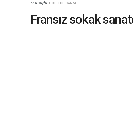
Ana Sayfa
KÜLTÜR SANAT
Fransız sokak sanatç
yaşında hayatını kay
2022-05-23