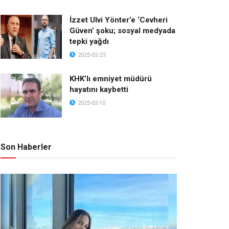
İzzet Ulvi Yönter’e ‘Cevheri
Güven’ şoku; sosyal medyada
tepki yağdı
2025-02-23
KHK’lı emniyet müdürü
hayatını kaybetti
2025-02-10
Son Haberler