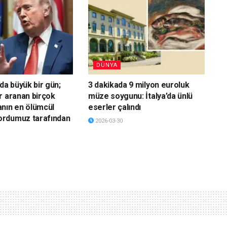
DÜNYA
da büyük bir gün;
3 dakikada 9 milyon euroluk
r aranan birçok
müze soygunu: İtalya’da ünlü
nın en ölümcül
eserler çalındı
rdumuz tarafından
2026-03-30