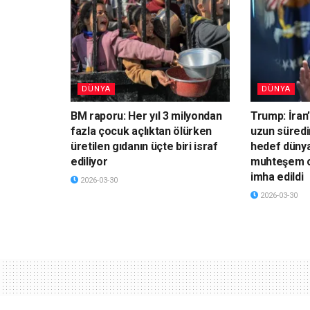
DÜNYA
DÜNYA
BM raporu: Her yıl 3 milyondan
Trump: İran’
fazla çocuk açlıktan ölürken
uzun süredi
üretilen gıdanın üçte biri israf
hedef dünya
ediliyor
muhteşem o
imha edildi
2026-03-30
2026-03-30