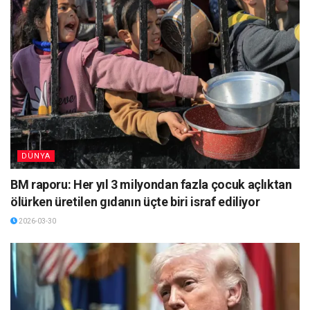
DÜNYA
BM raporu: Her yıl 3 milyondan fazla çocuk açlıktan
ölürken üretilen gıdanın üçte biri israf ediliyor
2026-03-30