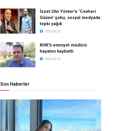
İzzet Ulvi Yönter’e ‘Cevheri
Güven’ şoku; sosyal medyada
tepki yağdı
2025-02-23
KHK’lı emniyet müdürü
hayatını kaybetti
2025-02-10
Son Haberler