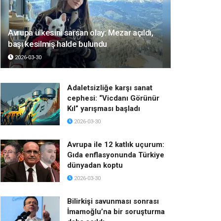
Avrupa ülkesini sarsan olay: Mezar açıldı,
başı kesilmiş halde bulundu
2026-03-30
Adaletsizliğe karşı sanat
cephesi: “Vicdanı Görünür
Kıl” yarışması başladı
2026-03-30
Avrupa ile 12 katlık uçurum:
Gıda enflasyonunda Türkiye
dünyadan koptu
2026-03-30
Bilirkişi savunması sonrası
İmamoğlu’na bir soruşturma