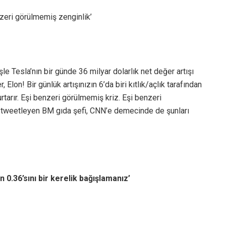
nzeri görülmemiş zenginlik’
şle Tesla’nın bir günde 36 milyar dolarlık net değer artışı
 Elon! Bir günlük artışınızın 6’da biri kıtlık/açlık tarafından
rtarır. Eşi benzeri görülmemiş kriz. Eşi benzeri
e tweetleyen BM gıda şefi, CNN’e demecinde de şunları
n 0.36’sını bir kerelik bağışlamanız’