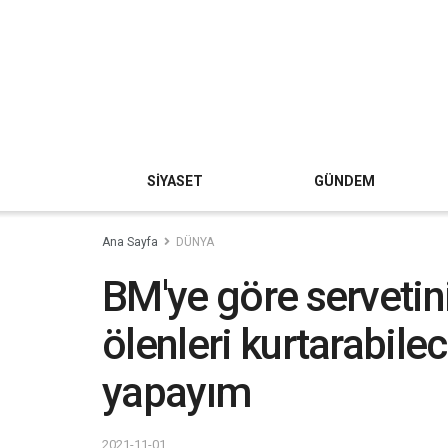
SİYASET
GÜNDEM
Ana Sayfa
DÜNYA
BM'ye göre servetini
ölenleri kurtarabile
yapayım
2021-11-01