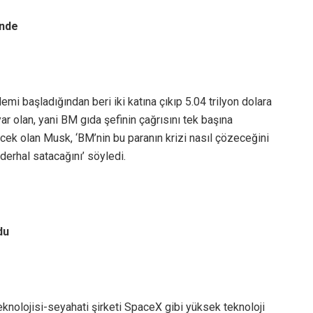
inde
emi başladığından beri iki katına çıkıp 5.04 trilyon dolara
yar olan, yani BM gıda şefinin çağrısını tek başına
ecek olan Musk, ‘BM’nin bu paranın krizi nasıl çözeceğini
derhal satacağını’ söyledi.
du
teknolojisi-seyahati şirketi SpaceX gibi yüksek teknoloji