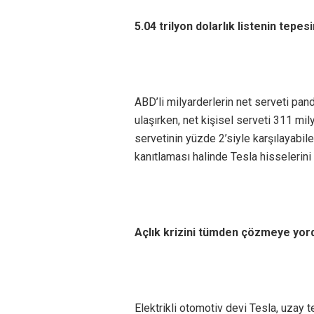
5.04 trilyon dolarlık listenin tepes
ABD’li milyarderlerin net serveti pand
ulaşırken, net kişisel serveti 311 mil
servetinin yüzde 2’siyle karşılayabil
kanıtlaması halinde Tesla hisselerini 
Açlık krizini tümden çözmeye yor
Elektrikli otomotiv devi Tesla, uzay 