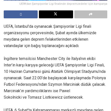
UEFA'dan Şampiyonlar Ligi finalinde depremzedeler için kampanya
UEFA, İstanbul’da oynanacak Şampiyonlar Ligi finali
organizasyonu çerçevesinde, Şubat ayında ülkemizde
meydana gelen deprem felaketlerinden etkilenen
vatandaşlar için bağış toplanacağını açıkladı.
İngiltere temsilcisi Manchester City ile İtalya’nın ekibi
Inter’in karşı karşıya geleceği UEFA Şampiyonlar Ligi Finali,
10 Haziran Cumartesi günü Atatürk Olimpiyat Stadyumu’nda
oynanacak. Saat 22.00’de başlayacak karşılaşmada Polonya
Futbol Federasyonu’ndan Szymon Marciniak düdük çalacak.
Marciniak’ın yardımcılıklarını ise Pawel
Sokolnicki ve Tomasz Listkiewicz üstlenecek.
UEFA, 6 Şubat’ta Kahramanmaraş merkezli meydana gelen