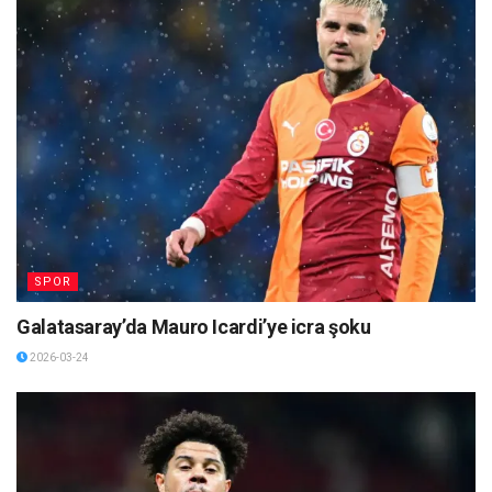
SPOR
Galatasaray’da Mauro Icardi’ye icra şoku
2026-03-24