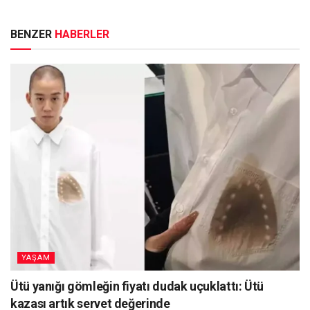
BENZER
HABERLER
YAŞAM
Ütü yanığı gömleğin fiyatı dudak uçuklattı: Ütü
kazası artık servet değerinde