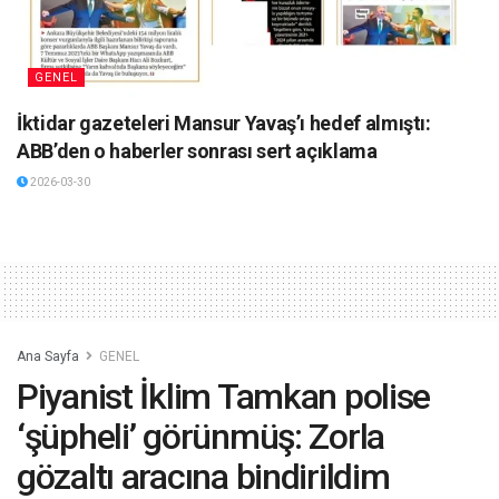
GENEL
İktidar gazeteleri Mansur Yavaş’ı hedef almıştı:
ABB’den o haberler sonrası sert açıklama
2026-03-30
Ana Sayfa
GENEL
Piyanist İklim Tamkan polise
‘şüpheli’ görünmüş: Zorla
gözaltı aracına bindirildim