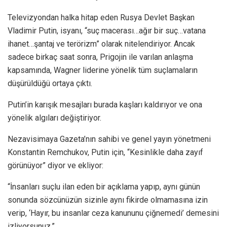
Televizyondan halka hitap eden Rusya Devlet Başkan
Vladimir Putin, isyanı, “suç macerası…ağır bir suç…vatana
ihanet…şantaj ve terörizm” olarak nitelendiriyor. Ancak
sadece birkaç saat sonra, Prigojin ile varılan anlaşma
kapsamında, Wagner liderine yönelik tüm suçlamaların
düşürüldüğü ortaya çıktı.
Putin’in karışık mesajları burada kaşları kaldırıyor ve ona
yönelik algıları değiştiriyor.
Nezavisimaya Gazeta’nın sahibi ve genel yayın yönetmeni
Konstantin Remchukov, Putin için, “Kesinlikle daha zayıf
görünüyor” diyor ve ekliyor:
“İnsanları suçlu ilan eden bir açıklama yapıp, aynı günün
sonunda sözcünüzün sizinle aynı fikirde olmamasına izin
verip, ‘Hayır, bu insanlar ceza kanununu çiğnemedi’ demesini
izliyorsunuz.”