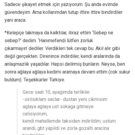
Sadece şikayet etmek için yazıyorum. Şu anda evimde
güvendeyim. Ama kollarımdan tutup ittire ittire bindirdiler
yani araca.
*Kelepçe takmaya da kalktılar, itiraz ettim ‘Sebep ne
sebep?’ dedim. ‘Hanımefendi lütfen zorluk
çıkarmayın’ dediler. Verdikleri tek cevap bu. Akıl alır gibi
değil gerçekten. Direnince indirdiler, kendi aralarında da
anlaşmazlık yaşadılar. Hepsi delirmiş bunların. Neyse, ben
sonra ağlaya ağlaya kedimi aramaya devam ettim (cok sukur
buldum). Teşekkürler Türkiye.
Gece saat 10, ayagimda terlikler
-sirilsiklam saclar- dustan yeni cikmisim
aglaya aglaya ust sokaga gitmeye
calisiyorum,
kendi mahallemde taksiden indirildim, ustum
arandi, gbt yapildi ve zorla gozalti aracina