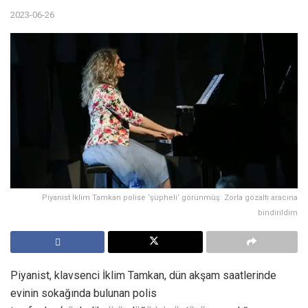
2023-06-26
Piyanist İklim Tamkan polise ‘şüpheli’ görünmüş: Zorla gözaltı aracına
bindirildim
Piyanist, klavsenci İklim Tamkan, dün akşam saatlerinde
evinin sokağında bulunan polis