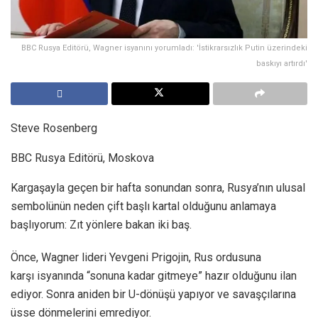
BBC Rusya Editörü, Wagner isyanını yorumladı: 'İstikrarsızlık Putin üzerindeki
baskıyı artırdı'
Steve Rosenberg
BBC Rusya Editörü, Moskova
Kargaşayla geçen bir hafta sonundan sonra, Rusya’nın ulusal
sembolünün neden çift başlı kartal olduğunu anlamaya
başlıyorum: Zıt yönlere bakan iki baş.
Önce, Wagner lideri Yevgeni Prigojin, Rus ordusuna
karşı isyanında “sonuna kadar gitmeye” hazır olduğunu ilan
ediyor. Sonra aniden bir U-dönüşü yapıyor ve savaşçılarına
üsse dönmelerini emrediyor.