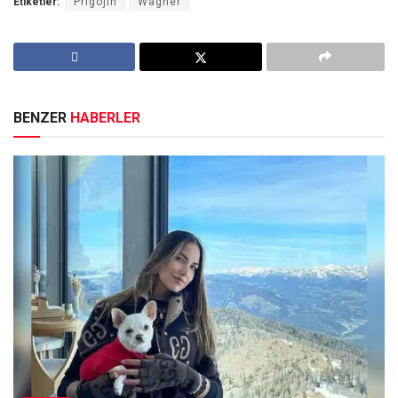
Etiketler:
Prigojin
Wagner
BENZER
HABERLER