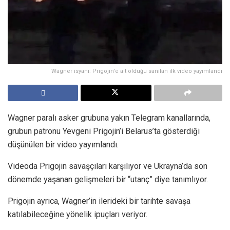
Wagner isyanı: Prigojin'e ait olduğu sanılan ilk video yayımlandı
Wagner paralı asker grubuna yakın Telegram kanallarında,
grubun patronu Yevgeni Prigojin’i Belarus’ta gösterdiği
düşünülen bir video yayımlandı.
Videoda Prigojin savaşçıları karşılıyor ve Ukrayna’da son
dönemde yaşanan gelişmeleri bir “utanç” diye tanımlıyor.
Prigojin ayrıca, Wagner’in ilerideki bir tarihte savaşa
katılabileceğine yönelik ipuçları veriyor.