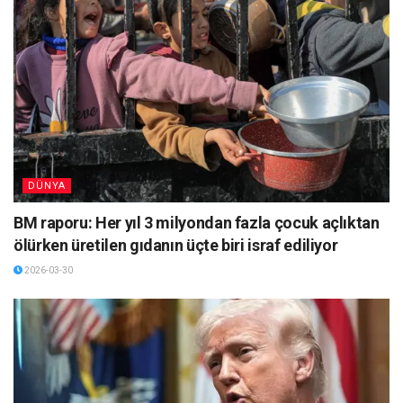
DÜNYA
BM raporu: Her yıl 3 milyondan fazla çocuk açlıktan
ölürken üretilen gıdanın üçte biri israf ediliyor
2026-03-30