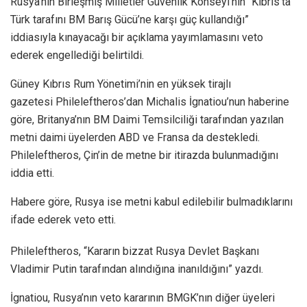
Rusya’nın Birleşmiş Milletler Güvenlik Konseyi’nin “Kıbrıs’ta
Türk tarafını BM Barış Gücü’ne karşı güç kullandığı”
iddiasıyla kınayacağı bir açıklama yayımlamasını veto
ederek engellediği belirtildi.
Güney Kıbrıs Rum Yönetimi’nin en yüksek tirajlı
gazetesi Phileleftheros’dan Michalis İgnatiou’nun haberine
göre, Britanya’nın BM Daimi Temsilciliği tarafından yazılan
metni daimi üyelerden ABD ve Fransa da destekledi.
Phileleftheros, Çin’in de metne bir itirazda bulunmadığını
iddia etti.
Habere göre, Rusya ise metni kabul edilebilir bulmadıklarını
ifade ederek veto etti.
Phileleftheros, “Kararın bizzat Rusya Devlet Başkanı
Vladimir Putin tarafından alındığına inanıldığını” yazdı.
İgnatiou, Rusya’nın veto kararının BMGK’nın diğer üyeleri