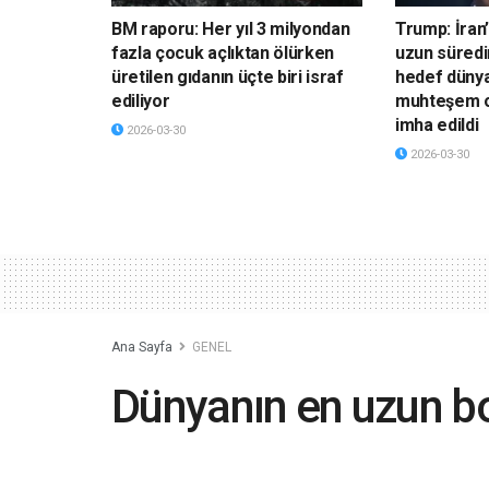
BM raporu: Her yıl 3 milyondan
Trump: İran’
fazla çocuk açlıktan ölürken
uzun süredi
üretilen gıdanın üçte biri israf
hedef dünya
ediliyor
muhteşem o
imha edildi
2026-03-30
2026-03-30
Ana Sayfa
GENEL
Dünyanın en uzun bo
evinde kullandı