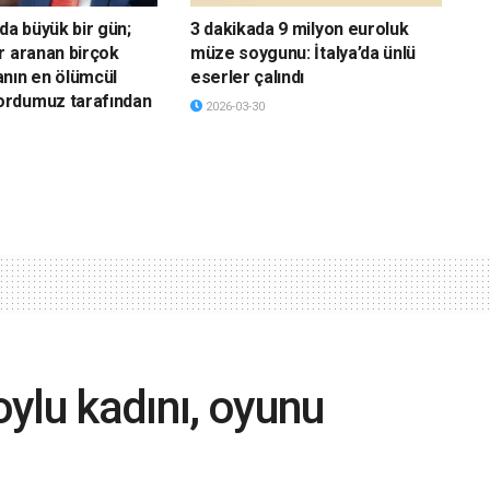
da büyük bir gün;
3 dakikada 9 milyon euroluk
r aranan birçok
müze soygunu: İtalya’da ünlü
nın en ölümcül
eserler çalındı
rdumuz tarafından
2026-03-30
ylu kadını, oyunu