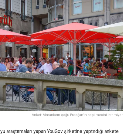
Anket: Almanların çoğu Erdoğan'ın seçilmesini istemiyor
u araştırmaları yapan YouGov şirketine yaptırdığı ankete