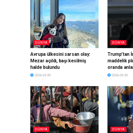
DÜNYA
DÜNYA
Avrupa ülkesini sarsan olay:
Trump’tan İ
Mezar açıldı, başı kesilmiş
maddelik pl
halde bulundu
oranda anla
2026-03-30
2026-03-30
DÜNYA
DÜNYA