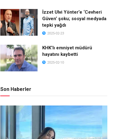
İzzet Ulvi Yönter’e ‘Cevheri
Güven’ şoku; sosyal medyada
tepki yağdı
2025-02-23
KHK’lı emniyet müdürü
hayatını kaybetti
2025-02-10
Son Haberler