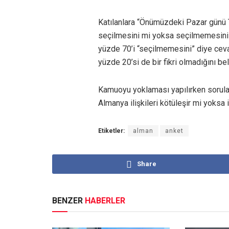
Katılanlara “Önümüzdeki Pazar günü T
seçilmesini mi yoksa seçilmemesini m
yüzde 70’i “seçilmemesini” diye cevap
yüzde 20’si de bir fikri olmadığını b
Kamuoyu yoklaması yapılırken sorulan
Almanya ilişkileri kötüleşir mi yoksa i
Etiketler:
alman
anket
Share
BENZER
HABERLER