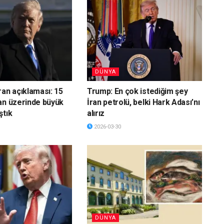
DÜNYA
ran açıklaması: 15
Trump: En çok istediğim şey
an üzerinde büyük
İran petrolü, belki Hark Adası’nı
ştık
alırız
2026-03-30
DÜNYA