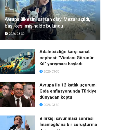
Avrupa ülkesini sarsan olay: Mezar açıldı,
başı kesilmiş halde bulundu
2026-03-30
Adaletsizliğe karşı sanat
cephesi: “Vicdanı Görünür
Kıl” yarışması başladı
2026-03-30
Avrupa ile 12 katlık uçurum:
Gıda enflasyonunda Türkiye
dünyadan koptu
2026-03-30
Bilirkişi savunması sonrası
İmamoğlu’na bir soruşturma