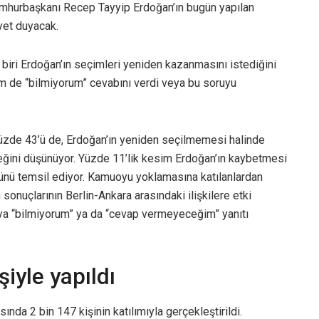
Cumhurbaşkanı Recep Tayyip Erdoğan’ın bugün yapılan
et duyacak.
 biri Erdoğan’ın seçimleri yeniden kazanmasını istediğini
esim de “bilmiyorum” cevabını verdi veya bu soruyu
yüzde 43’ü de, Erdoğan’ın yeniden seçilmemesi halinde
eceğini düşünüyor. Yüzde 11’lik kesim Erdoğan’ın kaybetmesi
üşünü temsil ediyor. Kamuoyu yoklamasına katılanlardan
sonuçlarının Berlin-Ankara arasındaki ilişkilere etki
ya “bilmiyorum” ya da “cevap vermeyeceğim” yanıtı
şiyle yapıldı
ında 2 bin 147 kişinin katılımıyla gerçekleştirildi.