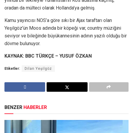
yılında bir tekneyle Yunanistan’ın Kos adasına kaçmış,
oradan da mülteci olarak Hollanda’ya gelmiş.
Kamu yayıncısı NOS’a göre sıkı bir Ajax taraftarı olan
Yeşilgöz’ün Moos adında bir köpeği var, country müziğini
seviyor ve bileğinde büyükannesinin adının yazılı olduğu bir
dövme bulunuyor.
KAYNAK: BBC TÜRKÇE – YUSUF ÖZKAN
Etiketler:
Dilan Yeşilgöz
BENZER
HABERLER