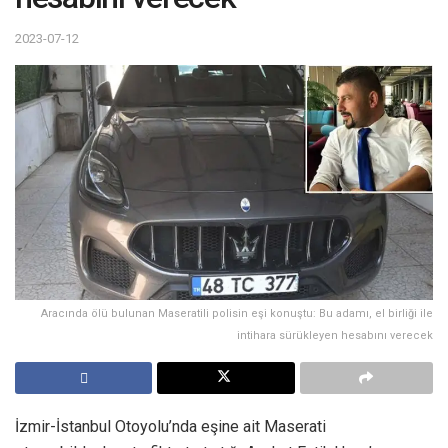
2023-07-12
Aracında ölü bulunan Maseratili polisin eşi konuştu: Bu adamı, el birliği ile
intihara sürükleyen hesabını verecek
İzmir-İstanbul Otoyolu’nda eşine ait Maserati