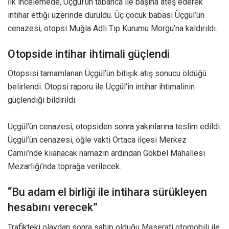
İlk incelemede, Üçgül’ün tabanca ile başına ateş ederek
intihar ettiği üzerinde duruldu. Üç çocuk babası Üçgül’ün
cenazesi, otopsi Muğla Adli Tıp Kurumu Morgu’na kaldırıldı.
Otopside intihar ihtimali güçlendi
Otopsisi tamamlanan Üçgül’ün bitişik atış sonucu öldüğü
belirlendi. Otopsi raporu ile Üçgül’in intihar ihtimalinin
güçlendiği bildirildi.
Üçgül’ün cenazesi, otopsiden sonra yakınlarına teslim edildi.
Üçgül’ün cenazesi, öğle vakti Ortaca ilçesi Merkez
Camii’nde kııanacak namazın ardından Gökbel Mahallesi
Mezarlığı’nda toprağa verilecek.
“Bu adam el birliği ile intihara sürükleyen
hesabını verecek”
Trafikteki olaydan sonra sahip olduğu Maserati otomobili ile