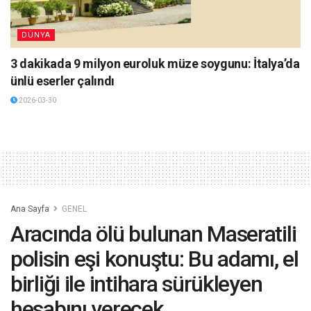
DÜNYA
3 dakikada 9 milyon euroluk müze soygunu: İtalya’da
ünlü eserler çalındı
2026-03-30
Ana Sayfa
GENEL
Aracında ölü bulunan Maseratili
polisin eşi konuştu: Bu adamı, el
birliği ile intihara sürükleyen
hesabını verecek