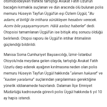
otomobildeyken trafikte tartıştığı Avukat Fatih Uzun’un
bacağını kırmakla suçlanan ve dün aracında ölü bulunan polis
memuru Hüseyin Tayfun Üçgül’ün eşi Özlem Üçgül, “
Bu
adamı, el birliği ile intihara sürükleyen hesabını verecek.
Acımı bile yaşayamıyorum. Hâlâ asılsız haberler
” dedi.
Otopsisi tamamlanan Üçgül’ün ise bitişik atış sonucu öldüğü
belirlendi. Otopsi raporu ile Üçgül’in intihar ihtimalinin
güçlendiği bildirildi.
Manisa Soma Cumhuriyet Başsavcılığı, İzmir-İstanbul
Otoyolu’nda meydana gelen olayda, tartıştığı Avukat Fatih
Uzun’u darp ederek ayağının kırılmasına neden olan polis
memuru Hüseyin Tayfun Üçgül hakkında “
alenen hakaret
” ve
“
kasten yaralama
” suçlarından yargılanması gerektiğine
yönelik iddianamede hazırlandı. Dalaman İlçe Emniyet
Müdürlüğü kadrosunda görevli polis Üçgül hakkında 6 yıl 10
ay hapis istendi.