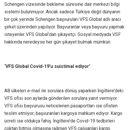
Schengen vizesinde bekleme süresine dair merkezi bilgi
sistemi bulunmuyor. Ancak sadece Türkiye değil dünyanın
bir çok yerinde Schengen başvuruları VFS Global adlı aracı
şirket üzerinden yapılıyor. Başvuranlar veya başvuru yapmak
isteyenler VFS Global’dan şikayetçi. Sosyal medyada VSF
hakkında neredeyse her gün şikayet bulmak mümkün.
‘VFS Global Covid-19’u suistimal ediyor’
AB ülkeleri e-mail ile sorulara dönüş yaparken İngiltere’deki
VFS ofisi son aylarda gönderilen sorulara yanıt vermiyor.
VFS ofisi başvurusu neticelenen pasaportları ise ofisten
teslim etmiyor; başvuranları kargoya mahkum ediyor. Kargo
ücreti ise oldukça fahiş. İngiltere’de Covid-19 tedbirleri
çoktan bitmiş olmasına rağmen VFS çalışanları kargo