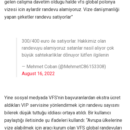
gelen calişma davetim oldugu halde vfs global polonya
vizesi icin aylardir randevu alamiyoruz. Vize danïşmanliği
yapan şirketler randevu satiyorlar”
300/400 euro ile satiyorlar. Hakkimiz olan
randevuyu alamiyoruz satanlar nasil aliyor çok
büyük sahtekarliklar dõnuyor lütfen ilgilenin
— Mehmet Coban (@MehmetC86153308)
August 16, 2022
Yine sosyal medyada VFS’nin başvuranlardan ekstra ücret
aldıkları VIP servisine yönlendirmek için randevu sayısını
bilerek düşük tuttuğu iddiası ortaya atıldı. Bir kullanıcı
paylaştığı iletisinde şu ifadeleri kullandı: “Avrupa ülkelerine
vize alabilmek için aracı kurum olan VFS global randevuları