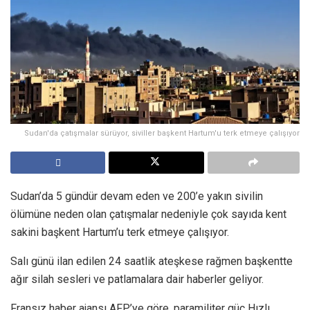
Sudan'da çatışmalar sürüyor, siviller başkent Hartum'u terk etmeye çalışıyor
Sudan’da 5 gündür devam eden ve 200’e yakın sivilin
ölümüne neden olan çatışmalar nedeniyle çok sayıda kent
sakini başkent Hartum’u terk etmeye çalışıyor.
Salı günü ilan edilen 24 saatlik ateşkese rağmen başkentte
ağır silah sesleri ve patlamalara dair haberler geliyor.
Fransız haber ajansı AFP’ye göre, paramiliter güç Hızlı