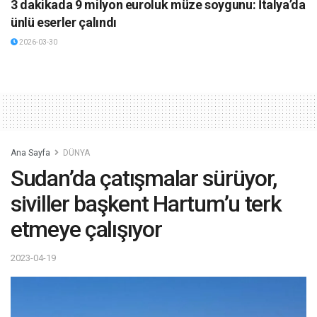
3 dakikada 9 milyon euroluk müze soygunu: İtalya’da
ünlü eserler çalındı
2026-03-30
Ana Sayfa
DÜNYA
Sudan’da çatışmalar sürüyor,
siviller başkent Hartum’u terk
etmeye çalışıyor
2023-04-19