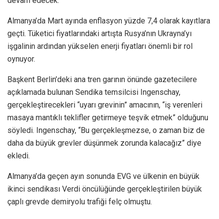
devam edecek.
Almanya’da Mart ayında enflasyon yüzde 7,4 olarak kayıtlara
geçti. Tüketici fiyatlarındaki artışta Rusya’nın Ukrayna’yı
işgalinin ardından yükselen enerji fiyatları önemli bir rol
oynuyor.
Başkent Berlin’deki ana tren garının önünde gazetecilere
açıklamada bulunan Sendika temsilcisi Ingenschay,
gerçekleştirecekleri “uyarı grevinin” amacının, “iş verenleri
masaya mantıklı teklifler getirmeye teşvik etmek” olduğunu
söyledi. Ingenschay, “Bu gerçekleşmezse, o zaman biz de
daha da büyük grevler düşünmek zorunda kalacağız” diye
ekledi.
Almanya’da geçen ayın sonunda EVG ve ülkenin en büyük
ikinci sendikası Verdi öncülüğünde gerçekleştirilen büyük
çaplı grevde demiryolu trafiği felç olmuştu.