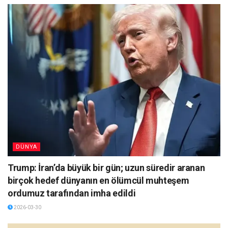
DÜNYA
Trump: İran’da büyük bir gün; uzun süredir aranan
birçok hedef dünyanın en ölümcül muhteşem
ordumuz tarafından imha edildi
2026-03-30