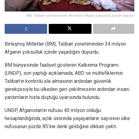
BM: Taliban yönetiminde 34 milyon Afgan yoksulluk içinde yaşıyor
Birleşmiş Milletler (BM), Taliban yönetiminden 34 milyon
Afganın yoksulluk içinde yaşadığını duyurdu.
BM bünyesinde faaliyet gösteren Kalkınma Programı
(UNDP), son yaptığı açıklamada, ABD ve müttefiklerinin
Taliban’ın kontrolü ele almasının ardından güvenlik
gerekçesiyle bu ülkeden geri çekilmesinin ardından insani
yardımların hızla düştüğü uyarısında bulundu.
UNDP, Afganistan’ın nüfusu 40 milyon olduğu
hesaplandığında, açlık sınırında yaşayanların sayısının ülke
nüfusunun yüzde 85’ine denk geldiğine dikkati çekti.