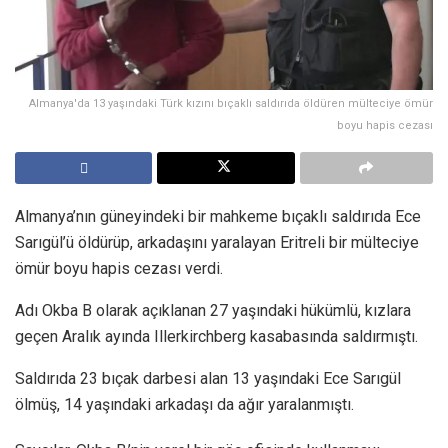
Almanya'da 13 yaşındaki Türk kızını bıçaklı saldırıda öldüren mülteciye ömür
boyu hapis cezası
Almanya’nın güneyindeki bir mahkeme bıçaklı saldırıda Ece
Sarıgül’ü öldürüp, arkadaşını yaralayan Eritreli bir mülteciye
ömür boyu hapis cezası verdi.
Adı Okba B olarak açıklanan 27 yaşındaki hükümlü, kızlara
geçen Aralık ayında Illerkirchberg kasabasında saldırmıştı.
Saldırıda 23 bıçak darbesi alan 13 yaşındaki Ece Sarıgül
ölmüş, 14 yaşındaki arkadaşı da ağır yaralanmıştı.