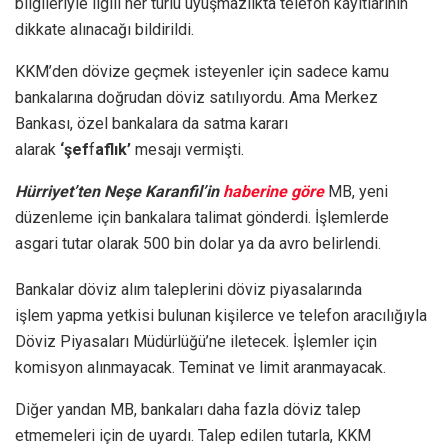
bilgileriyle ilgili her türlü uyuşmazlıkta telefon kayıtlarının
dikkate alınacağı bildirildi.
KKM’den dövize geçmek isteyenler için sadece kamu
bankalarına doğrudan döviz satılıyordu. Ama Merkez
Bankası, özel bankalara da satma kararı
alarak
‘şef
f
aflık’
mesajı vermişti.
Hürriyet’ten Neşe Karanfil’in
haberine göre
MB, yeni
düzenleme için bankalara talimat gönderdi. İşlemlerde
asgari tutar olarak 500 bin dolar ya da avro belirlendi.
Bankalar döviz alım taleplerini döviz piyasalarında
işlem yapma yetkisi bulunan kişilerce ve telefon aracılığıyla
Döviz Piyasaları Müdürlüğü’ne iletecek. İşlemler için
komisyon alınmayacak. Teminat ve limit aranmayacak.
Diğer yandan MB, bankaları daha fazla döviz talep
etmemeleri için de uyardı. Talep edilen tutarla, KKM