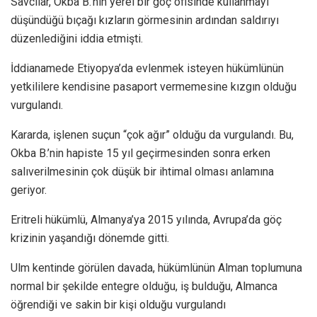
Savcılar, Okba B.’nin yerel bir göç ofisinde kullanmayı
düşündüğü bıçağı kızların görmesinin ardından saldırıyı
düzenlediğini iddia etmişti.
İddianamede Etiyopya’da evlenmek isteyen hükümlünün
yetkililere kendisine pasaport vermemesine kızgın olduğu
vurgulandı.
Kararda, işlenen suçun “çok ağır” olduğu da vurgulandı. Bu,
Okba B.’nin hapiste 15 yıl geçirmesinden sonra erken
salıverilmesinin çok düşük bir ihtimal olması anlamına
geriyor.
Eritreli hükümlü, Almanya’ya 2015 yılında, Avrupa’da göç
krizinin yaşandığı dönemde gitti.
Ulm kentinde görülen davada, hükümlünün Alman toplumuna
normal bir şekilde entegre olduğu, iş bulduğu, Almanca
öğrendiği ve sakin bir kişi olduğu vurgulandı