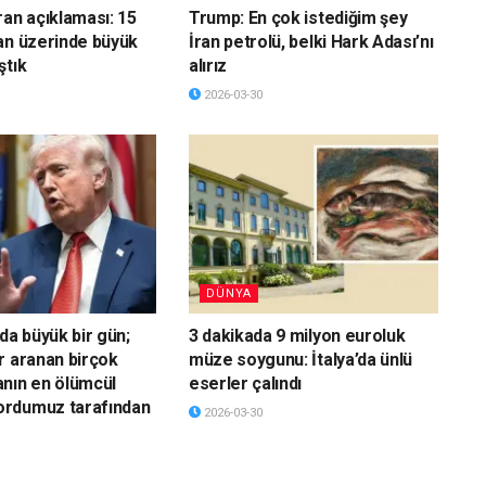
ran açıklaması: 15
Trump: En çok istediğim şey
an üzerinde büyük
İran petrolü, belki Hark Adası’nı
ştık
alırız
2026-03-30
DÜNYA
da büyük bir gün;
3 dakikada 9 milyon euroluk
r aranan birçok
müze soygunu: İtalya’da ünlü
nın en ölümcül
eserler çalındı
rdumuz tarafından
2026-03-30