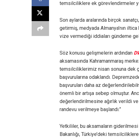
temsilciliklere ek görevlendirmeler y
Son aylarda aralarında birçok sanatçı
getirmiş, medyada Almanya’nın iltica 
vize vermediği iddiaları gündeme gel
Söz konusu gelişmelerin ardından
DW
aksamasında Kahramanmaraş merkezli 
temsilciliklerimiz nisan sonuna dek
başvurularına odaklandı. Depremzedel
başvuruları daha az değerlendirilebi
önemli bir artışa sebep olmuştur. An
değerlendirilmesine ağırlık verildi v
randevu verilmeye başlandı.”
Yetkililer, bu aksamaların giderilmesi 
Bakanlığı, Türkiye’deki temsilciliklere