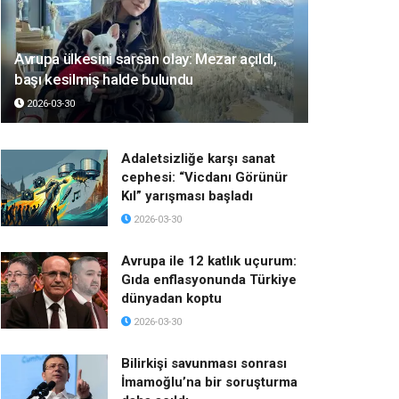
Avrupa ülkesini sarsan olay: Mezar açıldı,
başı kesilmiş halde bulundu
2026-03-30
Adaletsizliğe karşı sanat
cephesi: “Vicdanı Görünür
Kıl” yarışması başladı
2026-03-30
Avrupa ile 12 katlık uçurum:
Gıda enflasyonunda Türkiye
dünyadan koptu
2026-03-30
Bilirkişi savunması sonrası
İmamoğlu’na bir soruşturma