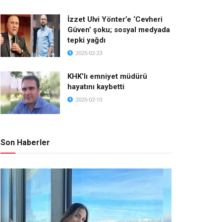
İzzet Ulvi Yönter’e ‘Cevheri
Güven’ şoku; sosyal medyada
tepki yağdı
2025-02-23
KHK’lı emniyet müdürü
hayatını kaybetti
2025-02-10
Son Haberler