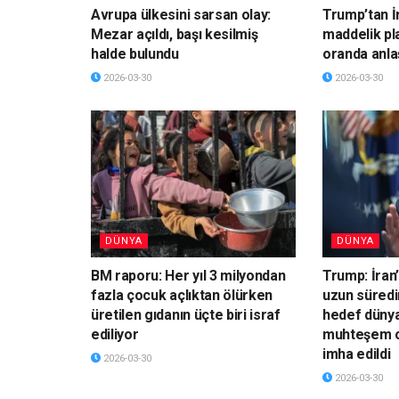
Avrupa ülkesini sarsan olay:
Trump’tan İ
Mezar açıldı, başı kesilmiş
maddelik pl
halde bulundu
oranda anla
2026-03-30
2026-03-30
DÜNYA
DÜNYA
BM raporu: Her yıl 3 milyondan
Trump: İran’
fazla çocuk açlıktan ölürken
uzun süredi
üretilen gıdanın üçte biri israf
hedef dünya
ediliyor
muhteşem o
imha edildi
2026-03-30
2026-03-30