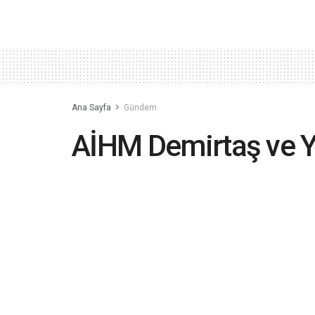
Ana Sayfa
Gündem
AİHM Demirtaş ve Yü
Türkiye’ye ihlal karar
2023-06-06