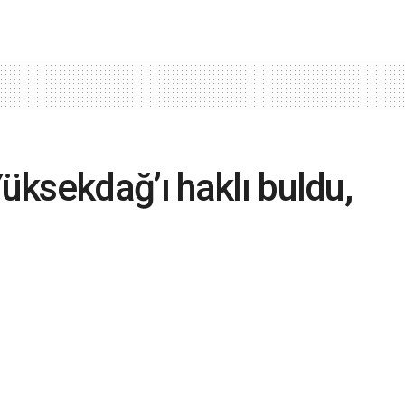
ksekdağ’ı haklı buldu,
ı verildi