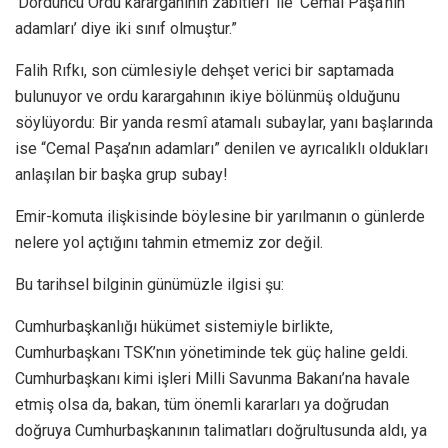
‘Dördüncü Ordu karargâhının zabitleri’ ile ‘Cemal Paşa’nın
adamları’ diye iki sınıf olmuştur.”
Falih Rıfkı, son cümlesiyle dehşet verici bir saptamada
bulunuyor ve ordu karargahının ikiye bölünmüş olduğunu
söylüyordu: Bir yanda resmî atamalı subaylar, yanı başlarında
ise “Cemal Paşa’nın adamları” denilen ve ayrıcalıklı oldukları
anlaşılan bir başka grup subay!
Emir-komuta ilişkisinde böylesine bir yarılmanın o günlerde
nelere yol açtığını tahmin etmemiz zor değil.
Bu tarihsel bilginin günümüzle ilgisi şu:
Cumhurbaşkanlığı hükümet sistemiyle birlikte,
Cumhurbaşkanı TSK’nın yönetiminde tek güç haline geldi.
Cumhurbaşkanı kimi işleri Milli Savunma Bakanı’na havale
etmiş olsa da, bakan, tüm önemli kararları ya doğrudan
doğruya Cumhurbaşkanının talimatları doğrultusunda aldı, ya