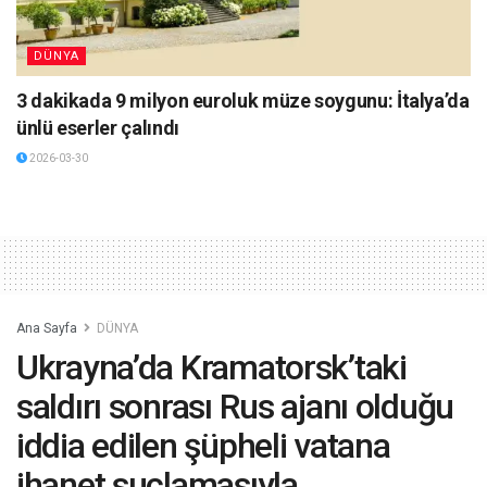
DÜNYA
3 dakikada 9 milyon euroluk müze soygunu: İtalya’da
ünlü eserler çalındı
2026-03-30
Ana Sayfa
DÜNYA
Ukrayna’da Kramatorsk’taki
saldırı sonrası Rus ajanı olduğu
iddia edilen şüpheli vatana
ihanet suçlamasıyla