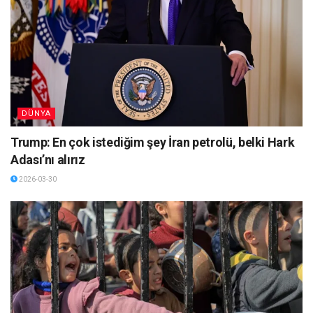
DÜNYA
Trump: En çok istediğim şey İran petrolü, belki Hark
Adası’nı alırız
2026-03-30