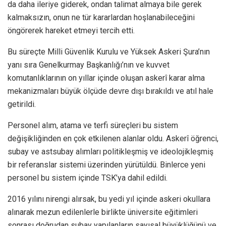
da daha ileriye giderek, ondan talimat almaya bile gerek
kalmaksızın, onun ne tür kararlardan hoşlanabileceğini
öngörerek hareket etmeyi tercih etti.
Bu süreçte Milli Güvenlik Kurulu ve Yüksek Askeri Şura’nın
yanı sıra Genelkurmay Başkanlığı’nın ve kuvvet
komutanlıklarının on yıllar içinde oluşan askerî karar alma
mekanizmaları büyük ölçüde devre dışı bırakıldı ve atıl hale
getirildi.
Personel alım, atama ve terfi süreçleri bu sistem
değişikliğinden en çok etkilenen alanlar oldu. Askerî öğrenci,
subay ve astsubay alımları politikleşmiş ve ideolojikleşmiş
bir referanslar sistemi üzerinden yürütüldü. Binlerce yeni
personel bu sistem içinde TSK’ya dahil edildi.
2016 yılını nirengi alırsak, bu yedi yıl içinde askeri okullara
alınarak mezun edilenlerle birlikte üniversite eğitimleri
sonrası doğrudan subay yapılanların sayısal büyüklüğünü ve