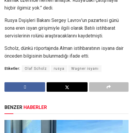
kalmak üzerinde hemen anlaştık. Rusya’daki çatışmayla
hiçbir ilgimiz yok.” dedi.
Rusya Dışişleri Bakanı Sergey Lavrov’un pazartesi günü
sona eren isyan girişimiyle ilgili olarak Batılı istihbarat
servislerinin rolünü araştıracaklarını kaydetmişti.
Scholz, dünkü röportajında Alman istihbaratının isyana dair
önceden bilgisinin bulunmadığı ifade etti.
Etiketler:
Olaf Scholz
rusya
Wagner isyanı
BENZER
HABERLER