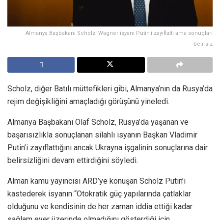
Almanya Başbakanı Scholz: Wagner isyanı Putin'i zayıflattı ama sonuçları
belirsiz
Scholz, diğer Batılı müttefikleri gibi, Almanya’nın da Rusya’da
rejim değişikliğini amaçladığı görüşünü yineledi.
Almanya Başbakanı Olaf Scholz, Rusya’da yaşanan ve
başarısızlıkla sonuçlanan silahlı isyanın Başkan Vladimir
Putin’i zayıflattığını ancak Ukrayna işgalinin sonuçlarına dair
belirsizliğini devam ettirdiğini söyledi.
Alman kamu yayıncısı ARD’ye konuşan Scholz Putin’i
kastederek isyanın “Otokratik güç yapılarında çatlaklar
olduğunu ve kendisinin de her zaman iddia ettiği kadar
sağlam eyer üzerinde olmadığını gösterdiği için