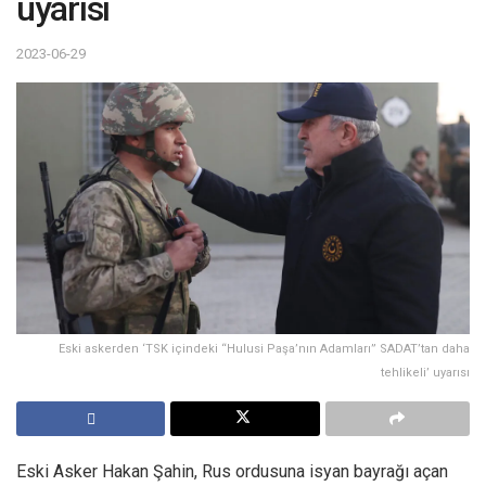
uyarısı
2023-06-29
Eski askerden ‘TSK içindeki “Hulusi Paşa’nın Adamları” SADAT’tan daha
tehlikeli’ uyarısı
Eski Asker Hakan Şahin, Rus ordusuna isyan bayrağı açan