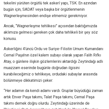
tekelini yürüten örgütlü tek askerî yapı, TSK. En azından
bugün için, SADAT veya başka bir örgütlenmenin
Wagnerleşmesinden endişe etmemiz gerekmiyor.
Ancak, “Wagnerleşme tehlikesi” açısından baktığımızda
aklımıza gelmesi gereken çok daha tehlikeli bir şey söz
konusu.
Askerliğini 4’üncü Ordu ve Suriye-Filistin Umum Kumandanı
Cemal Paşa’nın özel kalem subayı olarak yapan Falih Rıfkı
Atay, o günlere ilişkin gözlemlerini aktardığı Zeytindağı adlı
muazzam eserinde bugünle doğrudan ilgisini
kurabileceğimiz o tehlikeye, ordudaki subaylar arasında
bölünmeye dikkatimizi çeker:
“Her adamın da kendi adamı vardı. Gruplar büyüdüğü zaman
artık Enver Paşa takımı, Talat Paşa takımı, Cemal Paşa
takımı demek doğru olurdu. Zeytindağı üzerinde de