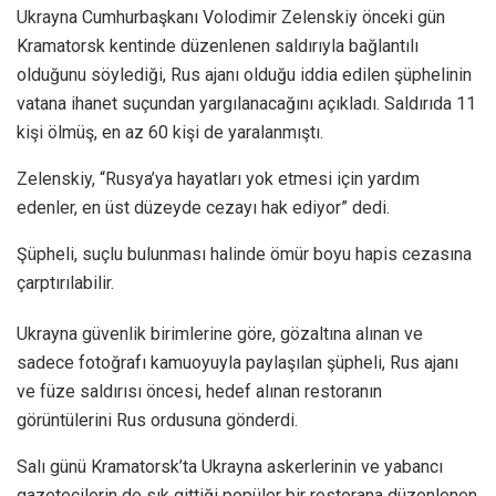
Ukrayna Cumhurbaşkanı Volodimir Zelenskiy önceki gün
Kramatorsk kentinde düzenlenen saldırıyla bağlantılı
olduğunu söylediği, Rus ajanı olduğu iddia edilen şüphelinin
vatana ihanet suçundan yargılanacağını açıkladı. Saldırıda 11
kişi ölmüş, en az 60 kişi de yaralanmıştı.
Zelenskiy, “Rusya’ya hayatları yok etmesi için yardım
edenler, en üst düzeyde cezayı hak ediyor” dedi.
Şüpheli, suçlu bulunması halinde ömür boyu hapis cezasına
çarptırılabilir.
Ukrayna güvenlik birimlerine göre, gözaltına alınan ve
sadece fotoğrafı kamuoyuyla paylaşılan şüpheli, Rus ajanı
ve füze saldırısı öncesi, hedef alınan restoranın
görüntülerini Rus ordusuna gönderdi.
Salı günü Kramatorsk’ta Ukrayna askerlerinin ve yabancı
gazetecilerin de sık gittiği popüler bir restorana düzenlenen