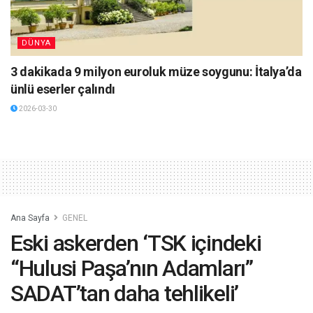
DÜNYA
3 dakikada 9 milyon euroluk müze soygunu: İtalya’da
ünlü eserler çalındı
2026-03-30
Ana Sayfa
GENEL
Eski askerden ‘TSK içindeki
“Hulusi Paşa’nın Adamları”
SADAT’tan daha tehlikeli’