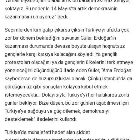
“Alman siyasetçiler olarak artık bu kadarını aklımız almıyor,
şoktayız. Bu nedenle 14 Mayıs’ta artık demokrasinin
kazanmasını umuyoruz” dedi.
Seçimlerden kim galip çıkarsa çıksın Türkiye’yi ufukta çok
zor bir dönem beklediğini savunan Güler, Erdoğan’ın
kazanması durumunda devasa boyuta ulaşan hoşnutsuz
gençlerle karşı karşıya kalacağını söyledi. Ya gençlik
protestoları olacağını ya da gençlerin ülkelerini terk etmeye
yöneleceğini düşündüğünü ifade eden Güler, “Ama Erdoğan
kaybederse de huzursuzluklar olacak. Çünkü İstanbul’da da
gördüğümüz gibi sonuçları kolayca kabul etmek
istemeyecektir… Dolayısıyla Türkiye’yi her halükarda zorlu
günler bekliyor. Bize düşen, bu zor günleri aşabilmesi için
Türkiye’ye sağduyu ve güç dilemek, demokrasiyi
desteklemek” ifadelerini kullandı.
Türkiye’de muhalefeti hedef alan şiddet