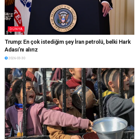
DÜNYA
Trump: En çok istediğim şey İran petrolü, belki Hark
Adası’nı alırız
2026-03-30