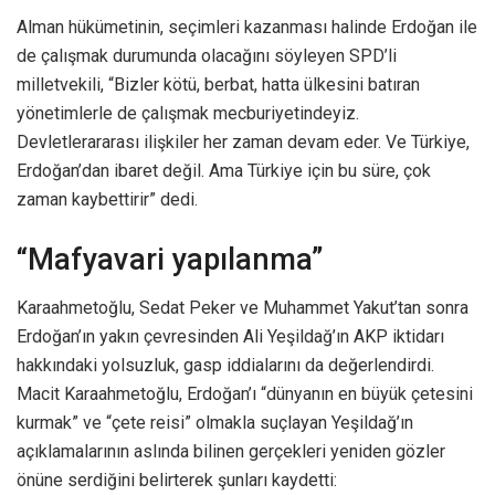
Alman hükümetinin, seçimleri kazanması halinde Erdoğan ile
de çalışmak durumunda olacağını söyleyen SPD’li
milletvekili, “Bizler kötü, berbat, hatta ülkesini batıran
yönetimlerle de çalışmak mecburiyetindeyiz.
Devletlerararası ilişkiler her zaman devam eder. Ve Türkiye,
Erdoğan’dan ibaret değil. Ama Türkiye için bu süre, çok
zaman kaybettirir” dedi.
“Mafyavari yapılanma”
Karaahmetoğlu, Sedat Peker ve Muhammet Yakut’tan sonra
Erdoğan’ın yakın çevresinden Ali Yeşildağ’ın AKP iktidarı
hakkındaki yolsuzluk, gasp iddialarını da değerlendirdi.
Macit Karaahmetoğlu, Erdoğan’ı “dünyanın en büyük çetesini
kurmak” ve “çete reisi” olmakla suçlayan Yeşildağ’ın
açıklamalarının aslında bilinen gerçekleri yeniden gözler
önüne serdiğini belirterek şunları kaydetti: