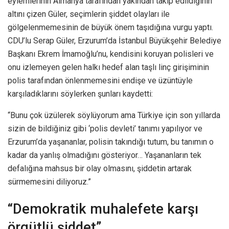
eylemlerinin Almanya tarafından yakından takip edildiğinin
altını çizen Güler, seçimlerin şiddet olayları ile
gölgelenmemesinin de büyük önem taşıdığına vurgu yaptı.
CDU’lu Serap Güler, Erzurum’da İstanbul Büyükşehir Belediye
Başkanı Ekrem İmamoğlu’nu, kendisini koruyan polisleri ve
onu izlemeyen gelen halkı hedef alan taşlı linç girişiminin
polis tarafından önlenmemesini endişe ve üzüntüyle
karşıladıklarını söylerken şunları kaydetti:
“Bunu çok üzülerek söylüyorum ama Türkiye için son yıllarda
sizin de bildiğiniz gibi ‘polis devleti’ tanımı yapılıyor ve
Erzurum’da yaşananlar, polisin takındığı tutum, bu tanımın o
kadar da yanlış olmadığını gösteriyor… Yaşananların tek
defalığına mahsus bir olay olmasını, şiddetin artarak
sürmemesini diliyoruz.”
“Demokratik muhalefete karşı
örgütlü şiddet”