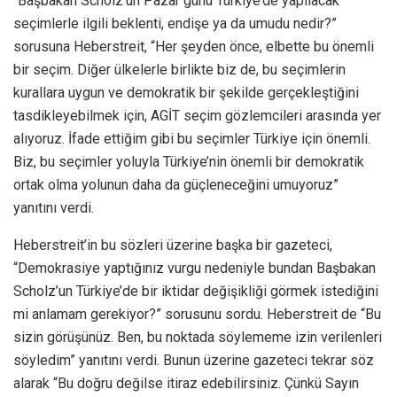
“Başbakan Scholz’un Pazar günü Türkiye’de yapılacak
seçimlerle ilgili beklenti, endişe ya da umudu nedir?”
sorusuna Heberstreit, “Her şeyden önce, elbette bu önemli
bir seçim. Diğer ülkelerle birlikte biz de, bu seçimlerin
kurallara uygun ve demokratik bir şekilde gerçekleştiğini
tasdikleyebilmek için, AGİT seçim gözlemcileri arasında yer
alıyoruz. İfade ettiğim gibi bu seçimler Türkiye için önemli.
Biz, bu seçimler yoluyla Türkiye’nin önemli bir demokratik
ortak olma yolunun daha da güçleneceğini umuyoruz”
yanıtını verdi.
Heberstreit’in bu sözleri üzerine başka bir gazeteci,
“Demokrasiye yaptığınız vurgu nedeniyle bundan Başbakan
Scholz’un Türkiye’de bir iktidar değişikliği görmek istediğini
mi anlamam gerekiyor?” sorusunu sordu. Heberstreit de “Bu
sizin görüşünüz. Ben, bu noktada söylememe izin verilenleri
söyledim” yanıtını verdi. Bunun üzerine gazeteci tekrar söz
alarak “Bu doğru değilse itiraz edebilirsiniz. Çünkü Sayın