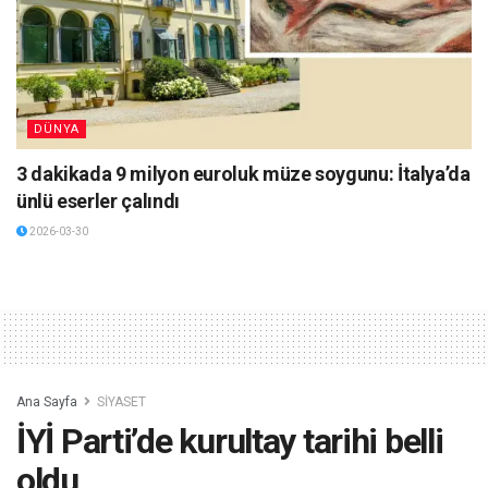
DÜNYA
3 dakikada 9 milyon euroluk müze soygunu: İtalya’da
ünlü eserler çalındı
2026-03-30
Ana Sayfa
SİYASET
İYİ Parti’de kurultay tarihi belli
oldu