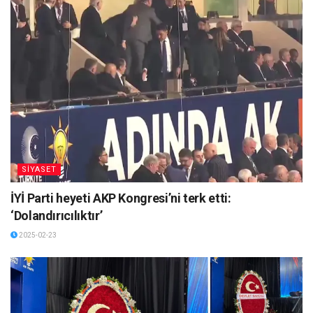
SİYASET
İYİ Parti heyeti AKP Kongresi’ni terk etti:
‘Dolandırıcılıktır’
2025-02-23