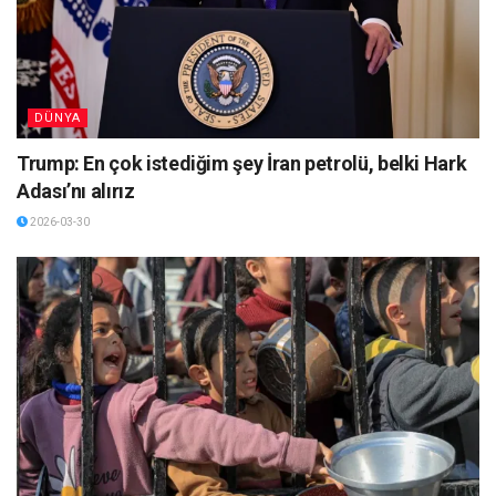
DÜNYA
Trump: En çok istediğim şey İran petrolü, belki Hark
Adası’nı alırız
2026-03-30