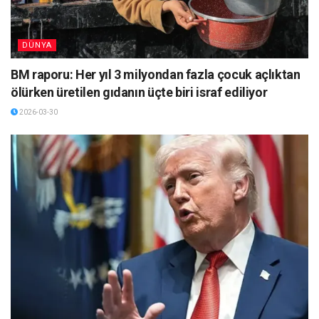
DÜNYA
BM raporu: Her yıl 3 milyondan fazla çocuk açlıktan
ölürken üretilen gıdanın üçte biri israf ediliyor
2026-03-30