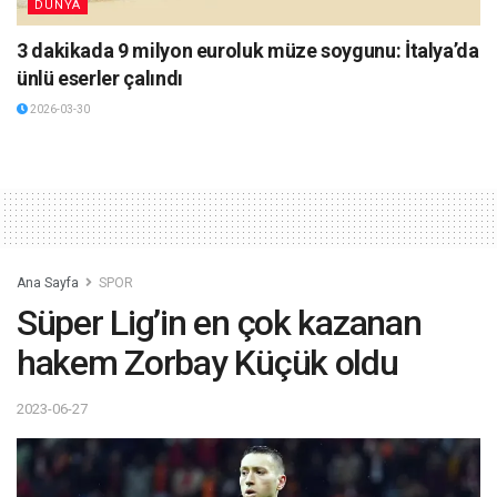
DÜNYA
3 dakikada 9 milyon euroluk müze soygunu: İtalya’da
ünlü eserler çalındı
2026-03-30
Ana Sayfa
SPOR
Süper Lig’in en çok kazanan
hakem Zorbay Küçük oldu
2023-06-27