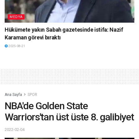
MEDYA
Hükümete yakın Sabah gazetesinde istifa: Nazif
Karaman görevi bıraktı
2025-08-21
Ana Sayfa
SPOR
NBA'de Golden State
Warriors'tan üst üste 8. galibiyet
2022-02-04