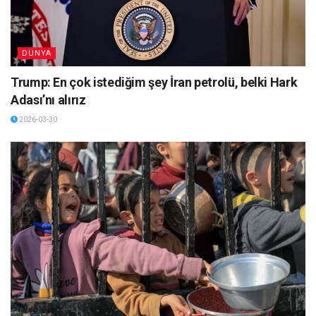
DÜNYA
Trump: En çok istediğim şey İran petrolü, belki Hark
Adası’nı alırız
2026-03-30