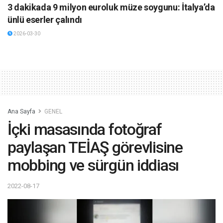
3 dakikada 9 milyon euroluk müze soygunu: İtalya’da
ünlü eserler çalındı
2026-03-30
Ana Sayfa
GENEL
İçki masasında fotoğraf
paylaşan TEİAŞ görevlisine
mobbing ve sürgün iddiası
2022-08-17