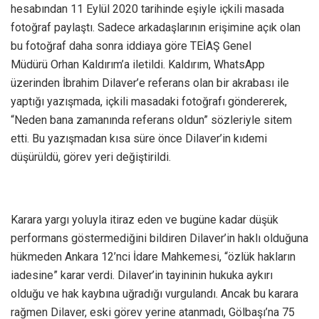
hesabından 11 Eylül 2020 tarihinde eşiyle içkili masada
fotoğraf paylaştı. Sadece arkadaşlarının erişimine açık olan
bu fotoğraf daha sonra iddiaya göre TEİAŞ Genel
Müdürü Orhan Kaldırım’a iletildi. Kaldırım, WhatsApp
üzerinden İbrahim Dilaver’e referans olan bir akrabası ile
yaptığı yazışmada, içkili masadaki fotoğrafı göndererek,
“Neden bana zamanında referans oldun” sözleriyle sitem
etti. Bu yazışmadan kısa süre önce Dilaver’in kıdemi
düşürüldü, görev yeri değiştirildi.
Karara yargı yoluyla itiraz eden ve bugüne kadar düşük
performans göstermediğini bildiren Dilaver’in haklı olduğuna
hükmeden Ankara 12’nci İdare Mahkemesi, “özlük hakların
iadesine” karar verdi. Dilaver’in tayininin hukuka aykırı
olduğu ve hak kaybına uğradığı vurgulandı. Ancak bu karara
rağmen Dilaver, eski görev yerine atanmadı, Gölbaşı’na 75