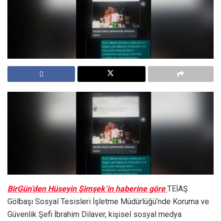
BirGün’den Hüseyin Şimşek’in haberine göre
TEİAŞ
Gölbaşı Sosyal Tesisleri İşletme Müdürlüğü’nde Koruma ve
Güvenlik Şefi İbrahim Dilaver, kişisel sosyal medya