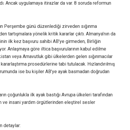
ı. Ancak uygulamaya itirazlar da var. 8 soruda reformun
rı’nın Perşembe günü düzenlediği zirveden sığınma
den tartışmalara yönelik kritik kararlar çıktı. Almanya’nın da
cinin ilk kez başvuru sahibi AB’ye girmeden, Birliğin
ıyor. Anlaşmaya göre iltica başvurularının kabul edilme
kistan veya Arnavutluk gibi ülkelerden gelen sığınmacılar
ı kararlaştırma prosedürlerine tabi tutulacak. Hızlandırılmış
urumunda ise bu kişiler AB’ye ayak basmadan doğrudan
arın çoğunlukla ilk ayak bastığı Avrupa ülkeleri tarafından
 ve insani yardım örgütlerinden eleştirel sesler
n detaylar: