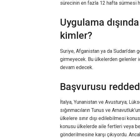
sürecinin en fazla 12 hafta sürmesi h
Uygulama dışında 
kimler?
Suriye, Afganistan ya da Sudan’dan 
girmeyecek. Bu ülkelerden gelenler içi
devam edecek.
Başvurusu reddedi
İtalya, Yunanistan ve Avusturya; Lük
sığınmacıların Tunus ve Arnavutluk’u
ülkelere sınır dışı edilebilmesi konu
konusu ülkelerde aile fertleri veya 
gönderilmesine karşı çıkıyordu. Anc