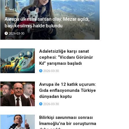
Avrupa ülkesini sarsan olay: Mezar açıldı,
başı kesilmiş halde bulundu
2026-03-30
Adaletsizliğe karşı sanat
cephesi: “Vicdanı Görünür
Kıl” yarışması başladı
2026-03-30
Avrupa ile 12 katlık uçurum:
Gıda enflasyonunda Türkiye
dünyadan koptu
2026-03-30
Bilirkişi savunması sonrası
İmamoğlu’na bir soruşturma