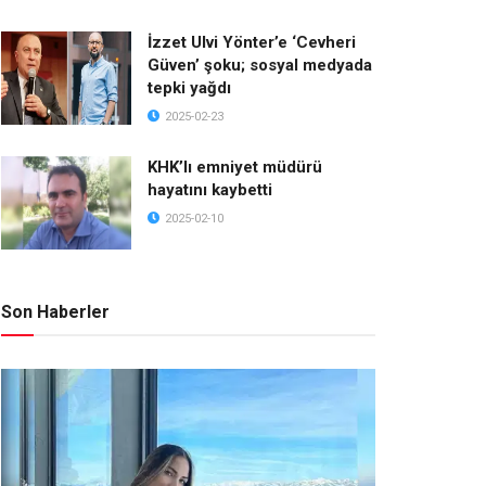
İzzet Ulvi Yönter’e ‘Cevheri
Güven’ şoku; sosyal medyada
tepki yağdı
2025-02-23
KHK’lı emniyet müdürü
hayatını kaybetti
2025-02-10
Son Haberler