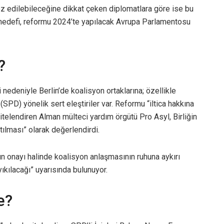
z edilebileceğine dikkat çeken diplomatlara göre ise bu
in hedefi, reformu 2024’te yapılacak Avrupa Parlamentosu
?
 nedeniyle Berlin’de koalisyon ortaklarına; özellikle
SPD) yönelik sert eleştiriler var. Reformu “iltica hakkına
nitelendiren Alman mülteci yardım örgütü Pro Asyl, Birliğin
tılması” olarak değerlendirdi.
ın onayı halinde koalisyon anlaşmasının ruhuna aykırı
ıkılacağı” uyarısında bulunuyor.
e?