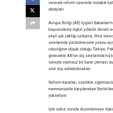
verecek reform üzerinde mutabık kald
detayları.
Avrupa Birliği (AB) İçişleri Bakanla
başvurularına ilişkin yıllardır devam e
yeşil ışık yaktığı uzlaşma, iltica süre
sınırlarında yürütülmesinin yolunu aç
olasılığının düşük olduğu Türkiye, Pa
gelecekte AB’nin dış sınırlarında hızl
süreçte olumsuz bir karar çıkması d
sınır dışı edilebilecekler.
Reform kararları, özellikle sığınmacıl
memnuniyetle karşılanırken Berlin’den
yükseliyor.
İşte sekiz soruda düzenlemeye ilişki