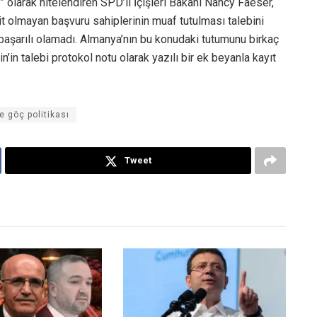
” olarak nitelendiren SPD’li İçişleri Bakanı Nancy Faeser,
t olmayan başvuru sahiplerinin muaf tutulması talebini
başarılı olamadı. Almanya’nın bu konudaki tutumunu birkaç
’in talebi protokol notu olarak yazılı bir ek beyanla kayıt
e göç politikası
Tweet