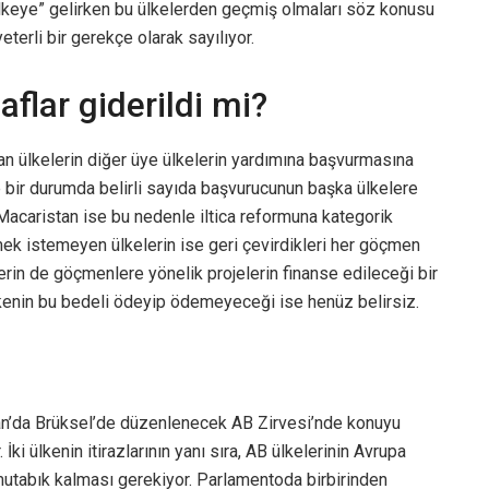
 ülkeye” gelirken bu ülkelerden geçmiş olmaları söz konusu
yeterli bir gerekçe olarak sayılıyor.
aflar giderildi mi?
n ülkelerin diğer üye ülkelerin yardımına başvurmasına
 bir durumda belirli sayıda başvurucunun başka ülkelere
Macaristan ise bu nedenle iltica reformuna kategorik
tmek istemeyen ülkelerin ise geri çevirdikleri her göçmen
rin de göçmenlere yönelik projelerin finanse edileceği bir
ülkenin bu bedeli ödeyip ödemeyeceği ise henüz belirsiz.
an’da Brüksel’de düzenlenecek AB Zirvesi’nde konuyu
ki ülkenin itirazlarının yanı sıra, AB ülkelerinin Avrupa
mutabık kalması gerekiyor. Parlamentoda birbirinden