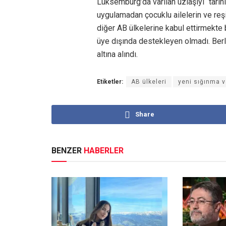
Lüksemburg’da varılan uzlaşıyı “tarihi
uygulamadan çocuklu ailelerin ve reşi
diğer AB ülkelerine kabul ettirmekte 
üye dışında destekleyen olmadı. Berlin
altına alındı.
Etiketler:
AB ülkeleri
yeni sığınma v
Share
BENZER
HABERLER