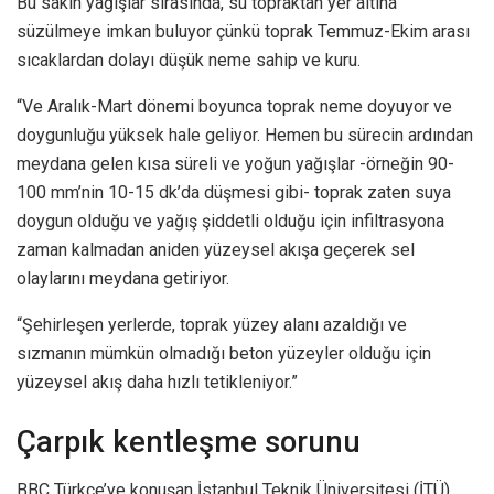
Bu sakin yağışlar sırasında, su topraktan yer altına
süzülmeye imkan buluyor çünkü toprak Temmuz-Ekim arası
sıcaklardan dolayı düşük neme sahip ve kuru.
“Ve Aralık-Mart dönemi boyunca toprak neme doyuyor ve
doygunluğu yüksek hale geliyor. Hemen bu sürecin ardından
meydana gelen kısa süreli ve yoğun yağışlar -örneğin 90-
100 mm’nin 10-15 dk’da düşmesi gibi- toprak zaten suya
doygun olduğu ve yağış şiddetli olduğu için infiltrasyona
zaman kalmadan aniden yüzeysel akışa geçerek sel
olaylarını meydana getiriyor.
“Şehirleşen yerlerde, toprak yüzey alanı azaldığı ve
sızmanın mümkün olmadığı beton yüzeyler olduğu için
yüzeysel akış daha hızlı tetikleniyor.”
Çarpık kentleşme sorunu
BBC Türkçe’ye konuşan İstanbul Teknik Üniversitesi (İTÜ)