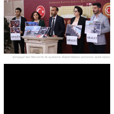
Şenyaşar’dan Meclis’te ilk açıklama: Adalet Bakanı yeminine sadık kalsın
Meclis’teki ilk açıklamasında Adalet Nöbeti’ne dikkat çeken
Yeşil Sol Parti Milletvekili Ferit Şenyaşar, yeni Adalet
Bakanı’na yeminine sadık kalma çağrısında bulunarak, “Bu
adaletsizliğin giderilmesini istiyoruz” dedi.
Yeşiller ve Sol Gelecek Partisi (Yeşil Sol Parti) Şanlıurfa