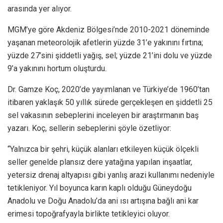
arasında yer alıyor.
MGM’ye göre Akdeniz Bölgesi’nde 2010-2021 döneminde
yaşanan meteorolojik afetlerin yüzde 31’e yakınını fırtına;
yüzde 27’sini şiddetli yağış, sel; yüzde 21’ini dolu ve yüzde
9’a yakınını hortum oluşturdu.
Dr. Gamze Koç, 2020’de yayımlanan ve Türkiye’de 1960’tan
itibaren yaklaşık 50 yıllık sürede gerçekleşen en şiddetli 25
sel vakasının sebeplerini inceleyen bir araştırmanın baş
yazarı. Koç, sellerin sebeplerini şöyle özetliyor:
“Yalnızca bir şehri, küçük alanları etkileyen küçük ölçekli
seller genelde plansız dere yatağına yapılan inşaatlar,
yetersiz drenaj altyapısı gibi yanlış arazi kullanımı nedeniyle
tetikleniyor. Yıl boyunca karın kaplı olduğu Güneydoğu
Anadolu ve Doğu Anadolu’da ani ısı artışına bağlı ani kar
erimesi topoğrafyayla birlikte tetikleyici oluyor.