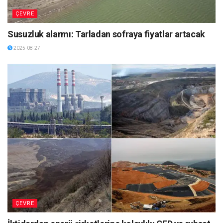
ÇEVRE
Susuzluk alarmı: Tarladan sofraya fiyatlar artacak
2025-08-27
ÇEVRE