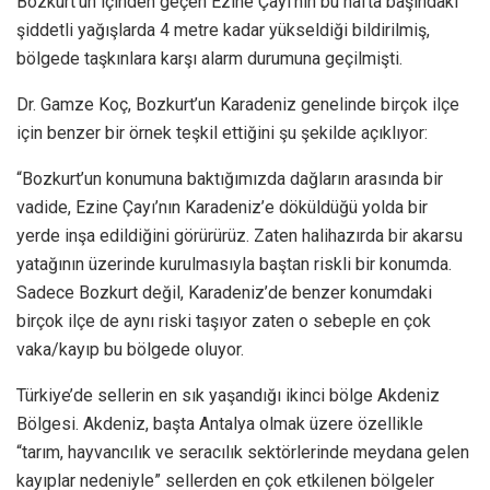
Bozkurt’un içinden geçen Ezine Çayı’nın bu hafta başındaki
şiddetli yağışlarda 4 metre kadar yükseldiği bildirilmiş,
bölgede taşkınlara karşı alarm durumuna geçilmişti.
Dr. Gamze Koç, Bozkurt’un Karadeniz genelinde birçok ilçe
için benzer bir örnek teşkil ettiğini şu şekilde açıklıyor:
“Bozkurt’un konumuna baktığımızda dağların arasında bir
vadide, Ezine Çayı’nın Karadeniz’e döküldüğü yolda bir
yerde inşa edildiğini görürürüz. Zaten halihazırda bir akarsu
yatağının üzerinde kurulmasıyla baştan riskli bir konumda.
Sadece Bozkurt değil, Karadeniz’de benzer konumdaki
birçok ilçe de aynı riski taşıyor zaten o sebeple en çok
vaka/kayıp bu bölgede oluyor.
Türkiye’de sellerin en sık yaşandığı ikinci bölge Akdeniz
Bölgesi. Akdeniz, başta Antalya olmak üzere özellikle
“tarım, hayvancılık ve seracılık sektörlerinde meydana gelen
kayıplar nedeniyle” sellerden en çok etkilenen bölgeler