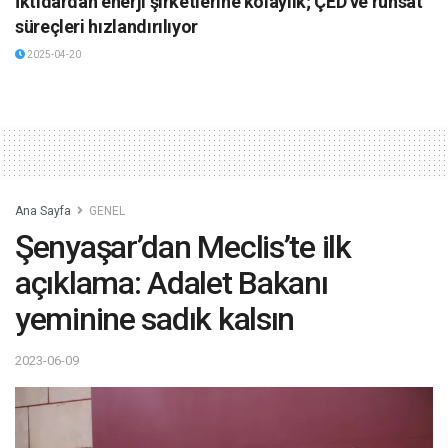
İktidardan enerji şirketlerine kolaylık; ÇED ve ruhsat
süreçleri hızlandırılıyor
2025-04-20
Ana Sayfa
GENEL
Şenyaşar’dan Meclis’te ilk
açıklama: Adalet Bakanı
yeminine sadık kalsın
2023-06-09