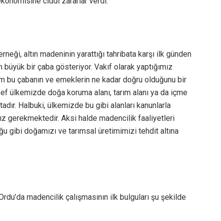
 ekonomisine ciddi zararlar verdi.
neği, altın madeninin yarattığı tahribata karşı ilk günden
n büyük bir çaba gösteriyor. Vakıf olarak yaptığımız
üm bu çabanın ve emeklerin ne kadar doğru olduğunu bir
f ülkemizde doğa koruma alanı, tarım alanı ya da içme
dır. Halbuki, ülkemizde bu gibi alanları kanunlarla
z gerekmektedir. Aksi halde madencilik faaliyetleri
u gibi doğamızı ve tarımsal üretimimizi tehdit altına
rdu’da madencilik çalışmasının ilk bulguları şu şekilde