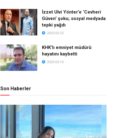
İzzet Ulvi Yönter’e ‘Cevheri
Güven’ şoku; sosyal medyada
tepki yağdı
2025-02-23
KHK’lı emniyet müdürü
hayatını kaybetti
2025-02-10
Son Haberler