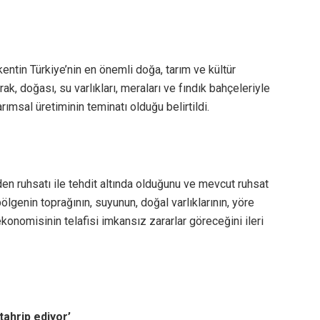
kentin Türkiye’nin en önemli doğa, tarım ve kültür
k, doğası, su varlıkları, meraları ve fındık bahçeleriyle
tarımsal üretiminin teminatı olduğu belirtildi.
en ruhsatı ile tehdit altında olduğunu ve mevcut ruhsat
lgenin toprağının, suyunun, doğal varlıklarının, yöre
ekonomisinin telafisi imkansız zararlar göreceğini ileri
tahrip ediyor’