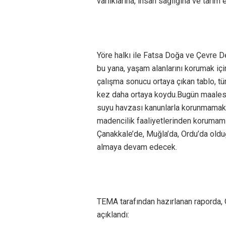
varlıklarına, insan sağlığına ve tarım
Yöre halkı ile Fatsa Doğa ve Çevre Der
bu yana, yaşam alanlarını korumak içi
çalışma sonucu ortaya çıkan tablo, t
kez daha ortaya koydu.Bugün maalese
suyu havzası kanunlarla korunmamakta
madencilik faaliyetlerinden korumamı
Çanakkale’de, Muğla’da, Ordu’da olduğ
almaya devam edecek.
TEMA tarafından hazırlanan raporda, O
açıklandı: