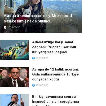
Avrupa ülkesini sarsan olay: Mezar açıldı,
başı kesilmiş halde bulundu
2026-03-30
Adaletsizliğe karşı sanat
cephesi: “Vicdanı Görünür
Kıl” yarışması başladı
2026-03-30
Avrupa ile 12 katlık uçurum:
Gıda enflasyonunda Türkiye
dünyadan koptu
2026-03-30
Bilirkişi savunması sonrası
İmamoğlu’na bir soruşturma