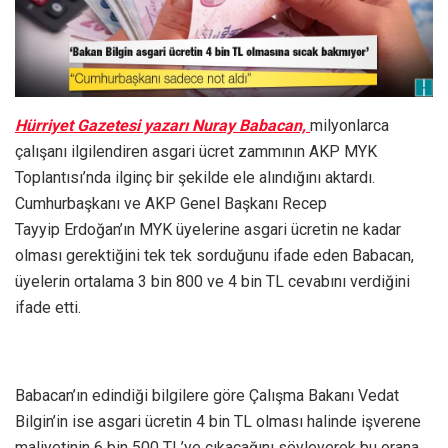
Hürriyet Gazetesi yazarı Nuray Babacan,
milyonlarca
çalışanı ilgilendiren asgari ücret zammının AKP MYK
Toplantısı’nda ilginç bir şekilde ele alındığını aktardı.
Cumhurbaşkanı ve AKP Genel Başkanı Recep
Tayyip Erdoğan’ın MYK üyelerine asgari ücretin ne kadar
olması gerektiğini tek tek sorduğunu ifade eden Babacan,
üyelerin ortalama 3 bin 800 ve 4 bin TL cevabını verdiğini
ifade etti.
Babacan’ın edindiği bilgilere göre Çalışma Bakanı Vedat
Bilgin’in ise asgari ücretin 4 bin TL olması halinde işverene
maliyetinin 6 bin 500 TL’ye çıkacağını söyleyerek bu orana