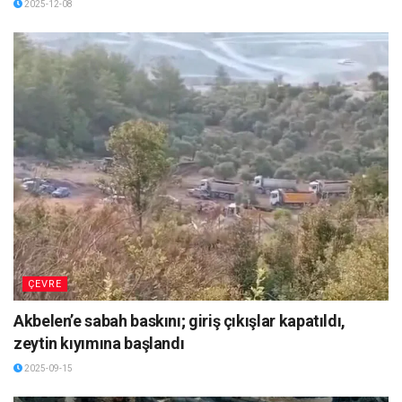
2025-12-08
ÇEVRE
Akbelen’e sabah baskını; giriş çıkışlar kapatıldı,
zeytin kıyımına başlandı
2025-09-15