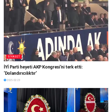
SİYASET
İYİ Parti heyeti AKP Kongresi’ni terk etti:
‘Dolandırıcılıktır’
2025-02-23