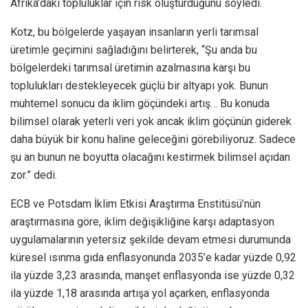
Afrika’daki topluluklar için risk oluşturduğunu söyledi.
Kotz, bu bölgelerde yaşayan insanların yerli tarımsal
üretimle geçimini sağladığını belirterek, “Şu anda bu
bölgelerdeki tarımsal üretimin azalmasına karşı bu
toplulukları destekleyecek güçlü bir altyapı yok. Bunun
muhtemel sonucu da iklim göçündeki artış… Bu konuda
bilimsel olarak yeterli veri yok ancak iklim göçünün giderek
daha büyük bir konu haline geleceğini görebiliyoruz. Sadece
şu an bunun ne boyutta olacağını kestirmek bilimsel açıdan
zor.” dedi.
ECB ve Potsdam İklim Etkisi Araştırma Enstitüsü’nün
araştırmasına göre, iklim değişikliğine karşı adaptasyon
uygulamalarının yetersiz şekilde devam etmesi durumunda
küresel ısınma gıda enflasyonunda 2035’e kadar yüzde 0,92
ila yüzde 3,23 arasında, manşet enflasyonda ise yüzde 0,32
ila yüzde 1,18 arasında artışa yol açarken, enflasyonda