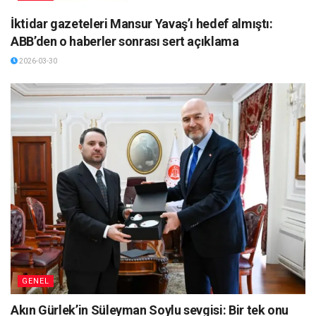
İktidar gazeteleri Mansur Yavaş’ı hedef almıştı:
ABB’den o haberler sonrası sert açıklama
2026-03-30
GENEL
Akın Gürlek’in Süleyman Soylu sevgisi: Bir tek onu