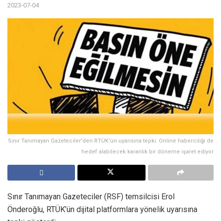
2023-07-04
Sınır Tanımayan Gazeteciler'den RTÜK'ün uyarısına tepki: Online haberciliği de
hedef alabilecek karanlık bir döneme işaret ediyor
Sınır Tanımayan Gazeteciler (RSF) temsilcisi Erol
Önderoğlu, RTÜK’ün dijital platformlara yönelik uyarısına