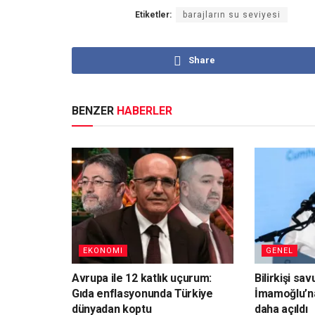
Etiketler:
barajların su seviyesi
Share
BENZER
HABERLER
EKONOMI
GENEL
Avrupa ile 12 katlık uçurum:
Bilirkişi sa
Gıda enflasyonunda Türkiye
İmamoğlu’n
dünyadan koptu
daha açıldı