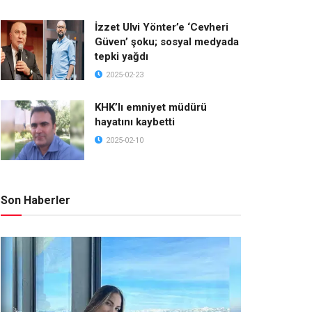
İzzet Ulvi Yönter’e ‘Cevheri
Güven’ şoku; sosyal medyada
tepki yağdı
2025-02-23
KHK’lı emniyet müdürü
hayatını kaybetti
2025-02-10
Son Haberler