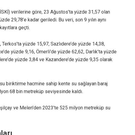
İSKİ) verilerine göre, 23 Ağustos’ta yüzde 31,57 olan
üzde 29,78’e kadar geriledi. Bu veri, son 9 yılın aynı
ayıtlara geçti.
3, Terkos’ta yüzde 15,97, Sazlıdere’de yüzde 14,38,
’de yüzde 9,16, Ömerli’de yüzde 62,62, Darlık’ta yüzde
dere’de yüzde 3,84 ve Kazandere’de yüzde 9,35 olarak
u biriktirme hacmine sahip kente su sağlayan baraj
ilyon 68 bin metreküp seviyesinde kaldı.
Yeşilçay ve Melen’den 2023’te 525 milyon metreküp su
ları