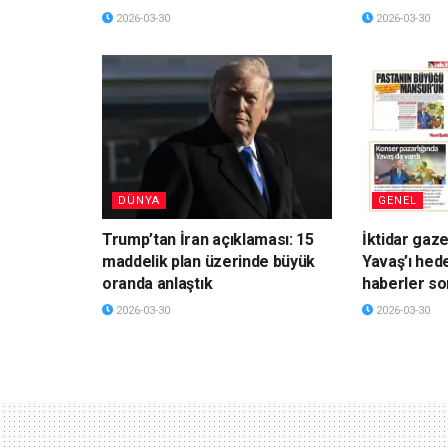
2026-03-30
2026-03-30
DÜNYA
GENEL
Trump’tan İran açıklaması: 15
İktidar gaz
maddelik plan üzerinde büyük
Yavaş’ı hede
oranda anlaştık
haberler so
2026-03-30
2026-03-30