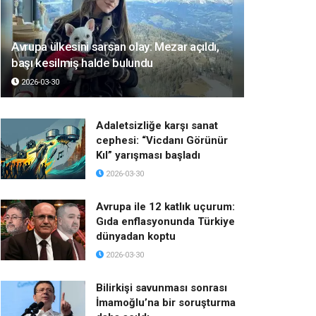
Avrupa ülkesini sarsan olay: Mezar açıldı,
başı kesilmiş halde bulundu
2026-03-30
Adaletsizliğe karşı sanat
cephesi: “Vicdanı Görünür
Kıl” yarışması başladı
2026-03-30
Avrupa ile 12 katlık uçurum:
Gıda enflasyonunda Türkiye
dünyadan koptu
2026-03-30
Bilirkişi savunması sonrası
İmamoğlu’na bir soruşturma