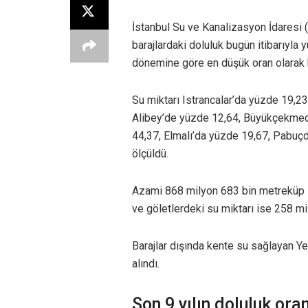
İstanbul Su ve Kanalizasyon İdaresi (
barajlardaki doluluk bugün itibarıyla y
dönemine göre en düşük oran olarak k
Su miktarı Istrancalar’da yüzde 19,2
Alibey’de yüzde 12,64, Büyükçekmece
44,37, Elmalı’da yüzde 19,67, Pabuç
ölçüldü.
Azami 868 milyon 683 bin metreküp s
ve göletlerdeki su miktarı ise 258 m
Barajlar dışında kente su sağlayan 
alındı.
Son 9 yılın doluluk oran