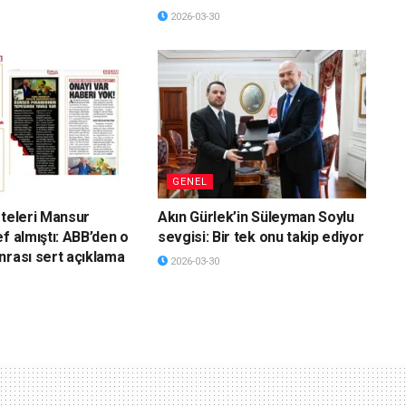
2026-03-30
GENEL
eteleri Mansur
Akın Gürlek’in Süleyman Soylu
f almıştı: ABB’den o
sevgisi: Bir tek onu takip ediyor
nrası sert açıklama
2026-03-30