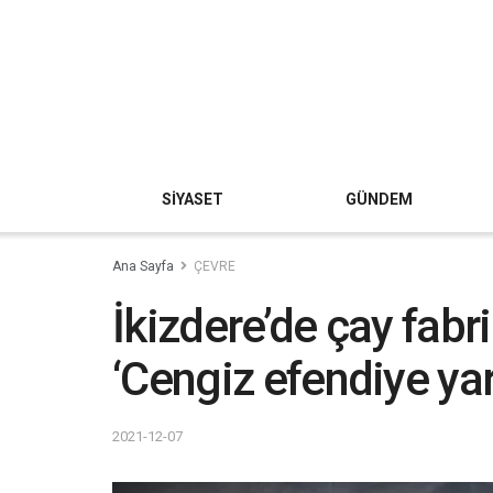
SİYASET
GÜNDEM
Ana Sayfa
ÇEVRE
İkizdere’de çay fabr
‘Cengiz efendiye ya
2021-12-07