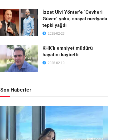
İzzet Ulvi Yönter’e ‘Cevheri
Güven’ şoku; sosyal medyada
tepki yağdı
2025-02-23
KHK’lı emniyet müdürü
hayatını kaybetti
2025-02-10
Son Haberler