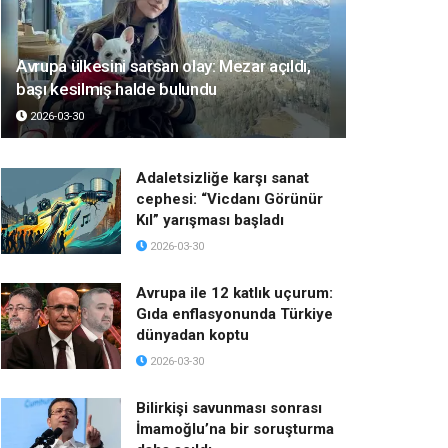
Avrupa ülkesini sarsan olay: Mezar açıldı,
başı kesilmiş halde bulundu
2026-03-30
Adaletsizliğe karşı sanat
cephesi: “Vicdanı Görünür
Kıl” yarışması başladı
2026-03-30
Avrupa ile 12 katlık uçurum:
Gıda enflasyonunda Türkiye
dünyadan koptu
2026-03-30
Bilirkişi savunması sonrası
İmamoğlu’na bir soruşturma