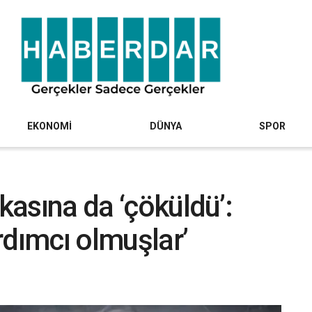
EKONOMİ
DÜNYA
SPOR
ikasına da ‘çöküldü’:
rdımcı olmuşlar’