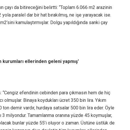
n çayı da bitireceğini belirtti: “Toplam 6.066 m2 arazinin
yola paralel dar bir hat bırakılmış, ne işe yarayacak ise.
m2’sini kamulaştırmışlar. Dolgu yapıldığında sanki çay
m kurumları ellerinden geleni yapmış’
ş: “Cengiz efendinin cebinden para çıkmasın hem de hiç
olmuşlar. Binaya koydukları ücret 350 bin lira. Yıkım
 ton demir vardır, hurdaya satsalar 500 bin lira eder. Öyle
ımı 3 milyondur. Tamamlanma oranına yüzde 45 koymuşlar,
 olacak bunlar yüzde 55’i oluyor o zaman. Üstüne üstlük de