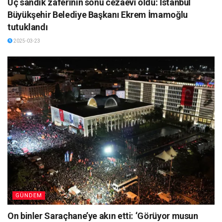
Üç sandık zaferinin sonu cezaevi oldu: İstanbul
Büyükşehir Belediye Başkanı Ekrem İmamoğlu
tutuklandı
2025-03-23
GÜNDEM
On binler Saraçhane’ye akın etti: ‘Görüyor musun