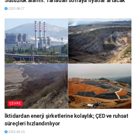
Susuzluk alarmı: Tarladan sofraya fiyatlar artacak
2025-08-27
ÇEVRE
İktidardan enerji şirketlerine kolaylık; ÇED ve ruhsat
süreçleri hızlandırılıyor
2025-04-20