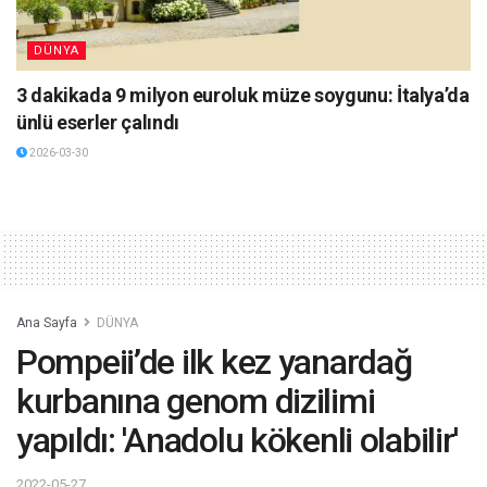
DÜNYA
3 dakikada 9 milyon euroluk müze soygunu: İtalya’da
ünlü eserler çalındı
2026-03-30
Ana Sayfa
DÜNYA
Pompeii’de ilk kez yanardağ
kurbanına genom dizilimi
yapıldı: 'Anadolu kökenli olabilir'
2022-05-27