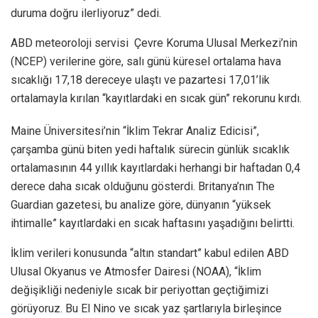
duruma doğru ilerliyoruz” dedi.
ABD meteoroloji servisi Çevre Koruma Ulusal Merkezi’nin
(NCEP) verilerine göre, salı günü küresel ortalama hava
sıcaklığı 17,18 dereceye ulaştı ve pazartesi 17,01’lik
ortalamayla kırılan “kayıtlardaki en sıcak gün” rekorunu kırdı.
Maine Üniversitesi’nin “İklim Tekrar Analiz Edicisi”,
çarşamba günü biten yedi haftalık sürecin günlük sıcaklık
ortalamasının 44 yıllık kayıtlardaki herhangi bir haftadan 0,4
derece daha sıcak olduğunu gösterdi. Britanya’nın The
Guardian gazetesi, bu analize göre, dünyanın “yüksek
ihtimalle” kayıtlardaki en sıcak haftasını yaşadığını belirtti.
İklim verileri konusunda “altın standart” kabul edilen ABD
Ulusal Okyanus ve Atmosfer Dairesi (NOAA), “İklim
değişikliği nedeniyle sıcak bir periyottan geçtiğimizi
görüyoruz. Bu El Nino ve sıcak yaz şartlarıyla birleşince