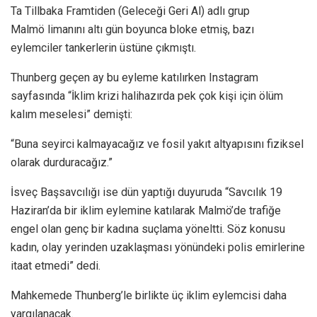
Ta Tillbaka Framtiden (Geleceği Geri Al) adlı grup
Malmö limanını altı gün boyunca bloke etmiş, bazı
eylemciler tankerlerin üstüne çıkmıştı.
Thunberg geçen ay bu eyleme katılırken Instagram
sayfasında “İklim krizi halihazırda pek çok kişi için ölüm
kalım meselesi” demişti:
“Buna seyirci kalmayacağız ve fosil yakıt altyapısını fiziksel
olarak durduracağız.”
İsveç Başsavcılığı ise dün yaptığı duyuruda “Savcılık 19
Haziran’da bir iklim eylemine katılarak Malmö’de trafiğe
engel olan genç bir kadına suçlama yöneltti. Söz konusu
kadın, olay yerinden uzaklaşması yönündeki polis emirlerine
itaat etmedi” dedi.
Mahkemede Thunberg’le birlikte üç iklim eylemcisi daha
yargılanacak.