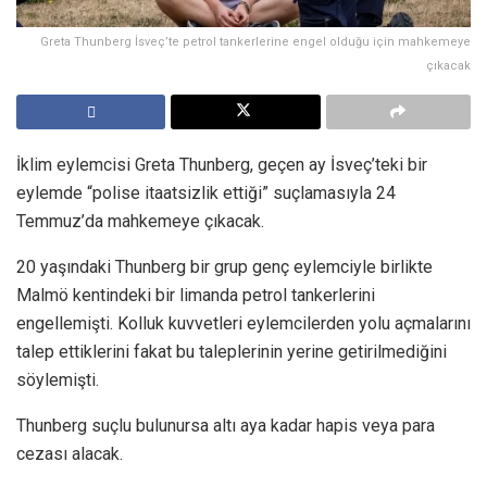
Greta Thunberg İsveç’te petrol tankerlerine engel olduğu için mahkemeye
çıkacak
İklim eylemcisi Greta Thunberg, geçen ay İsveç’teki bir
eylemde “polise itaatsizlik ettiği” suçlamasıyla 24
Temmuz’da mahkemeye çıkacak.
20 yaşındaki Thunberg bir grup genç eylemciyle birlikte
Malmö kentindeki bir limanda petrol tankerlerini
engellemişti. Kolluk kuvvetleri eylemcilerden yolu açmalarını
talep ettiklerini fakat bu taleplerinin yerine getirilmediğini
söylemişti.
Thunberg suçlu bulunursa altı aya kadar hapis veya para
cezası alacak.