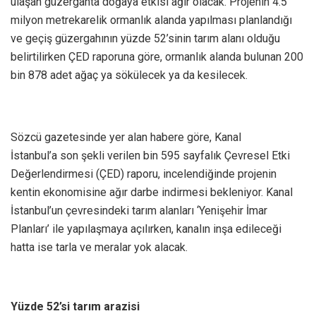
ulaşan güzergahta doğaya etkisi ağır olacak. Projenin 4.5
milyon metrekarelik ormanlık alanda yapılması planlandığı
ve geçiş güzergahının yüzde 52’sinin tarım alanı olduğu
belirtilirken ÇED raporuna göre, ormanlık alanda bulunan 200
bin 878 adet ağaç ya sökülecek ya da kesilecek.
Sözcü gazetesinde yer alan habere göre, Kanal
İstanbul’a son şekli verilen bin 595 sayfalık Çevresel Etki
Değerlendirmesi (ÇED) raporu, incelendiğinde projenin
kentin ekonomisine ağır darbe indirmesi bekleniyor. Kanal
İstanbul’un çevresindeki tarım alanları ‘Yenişehir İmar
Planları’ ile yapılaşmaya açılırken, kanalın inşa edileceği
hatta ise tarla ve meralar yok alacak.
Yüzde 52’si tarım arazisi