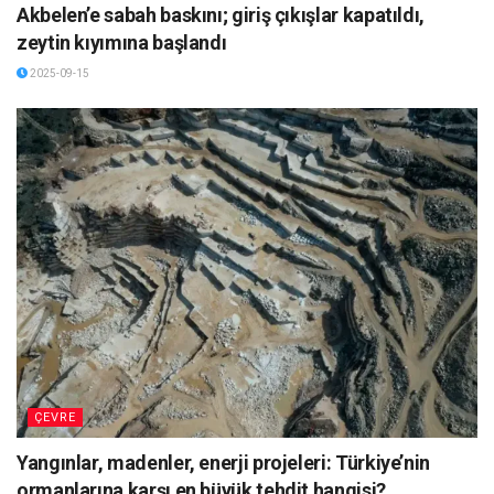
Akbelen’e sabah baskını; giriş çıkışlar kapatıldı,
zeytin kıyımına başlandı
2025-09-15
ÇEVRE
Yangınlar, madenler, enerji projeleri: Türkiye’nin
ormanlarına karşı en büyük tehdit hangisi?