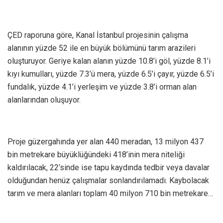
ÇED raporuna göre, Kanal İstanbul projesinin çalışma
alanının yüzde 52 ile en büyük bölümünü tarım arazileri
oluşturuyor. Geriye kalan alanın yüzde 10.8’i göl, yüzde 8.1’i
kıyı kumulları, yüzde 7.3’ü mera, yüzde 6.5’i çayır, yüzde 6.5’i
fundalık, yüzde 4.1’i yerleşim ve yüzde 3.8’i orman alan
alanlarından oluşuyor.
Proje güzergahında yer alan 440 meradan, 13 milyon 437
bin metrekare büyüklüğündeki 418’inin mera niteliği
kaldırılacak, 22’sinde ise tapu kaydında tedbir veya davalar
olduğundan henüz çalışmalar sonlandırılamadı. Kaybolacak
tarım ve mera alanları toplam 40 milyon 710 bin metrekare…