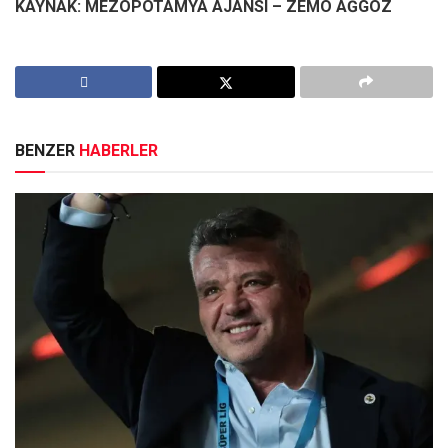
KAYNAK: MEZOPOTAMYA AJANSI – ZEMO AĞGÖZ
BENZER
HABERLER