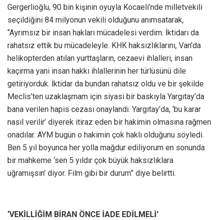
Gergerlioğlu, 90 bin kişinin oyuyla Kocaeli’nde milletvekili
seçildiğini 84 milyonun vekili olduğunu anımsatarak,
“Ayrımsız bir insan hakları mücadelesi verdim. İktidarı da
rahatsız ettik bu mücadeleyle. KHK haksızlıklarını, Van’da
helikopterden atılan yurttaşların, cezaevi ihlalleri, insan
kaçırma yani insan hakkı ihlallerinin her türlüsünü dile
getiriyorduk. İktidar da bundan rahatsız oldu ve bir şekilde
Meclis’ten uzaklaşmam için siyasi bir baskıyla Yargıtay’da
bana verilen hapis cezası onaylandı. Yargıtay’da, ‘bu karar
nasıl verilir’ diyerek itiraz eden bir hakimin olmasına rağmen
onadılar. AYM bugün o hakimin çok haklı olduğunu söyledi.
Ben 5 yıl boyunca her yolla mağdur ediliyorum en sonunda
bir mahkeme ‘sen 5 yıldır çok büyük haksızlıklara
uğramışsın’ diyor. Film gibi bir durum” diye belirtti.
‘VEKİLLİĞİM BİRAN ÖNCE İADE EDİLMELİ’