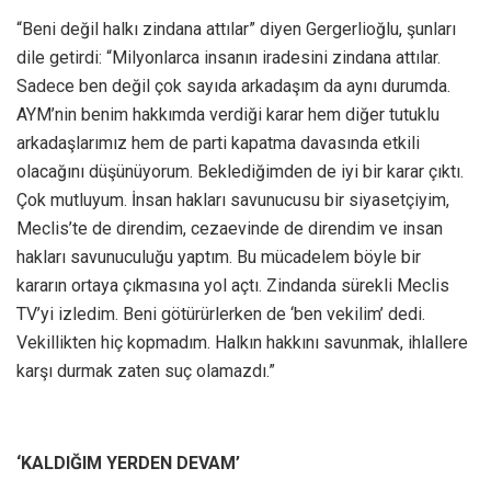
“Beni değil halkı zindana attılar” diyen Gergerlioğlu, şunları
dile getirdi: “Milyonlarca insanın iradesini zindana attılar.
Sadece ben değil çok sayıda arkadaşım da aynı durumda.
AYM’nin benim hakkımda verdiği karar hem diğer tutuklu
arkadaşlarımız hem de parti kapatma davasında etkili
olacağını düşünüyorum. Beklediğimden de iyi bir karar çıktı.
Çok mutluyum. İnsan hakları savunucusu bir siyasetçiyim,
Meclis’te de direndim, cezaevinde de direndim ve insan
hakları savunuculuğu yaptım. Bu mücadelem böyle bir
kararın ortaya çıkmasına yol açtı. Zindanda sürekli Meclis
TV’yi izledim. Beni götürürlerken de ‘ben vekilim’ dedi.
Vekillikten hiç kopmadım. Halkın hakkını savunmak, ihlallere
karşı durmak zaten suç olamazdı.”
‘KALDIĞIM YERDEN DEVAM’